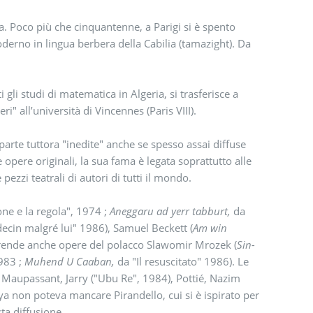
a. Poco più che cinquantenne, a Parigi si è spento
erno in lingua berbera della Cabilia (tamazight). Da
 gli studi di matematica in Algeria, si trasferisce a
i" all’università di Vincennes (Paris VIII).
rte tuttora "inedite" anche se spesso assai diffuse
opere originali, la sua fama è legata soprattutto alle
 pezzi teatrali di autori di tutti il mondo.
one e la regola", 1974 ;
Aneggaru ad yerr tabburt,
da
decin malgré lui" 1986), Samuel Beckett (
Am win
rende anche opere del polacco Slawomir Mrozek (
Sin-
1983 ;
Muhend U Caaban,
da "Il resuscitato" 1986). Le
, Maupassant, Jarry ("Ubu Re", 1984), Pottié, Nazim
hya non poteva mancare Pirandello, cui si è ispirato per
ta diffusione.