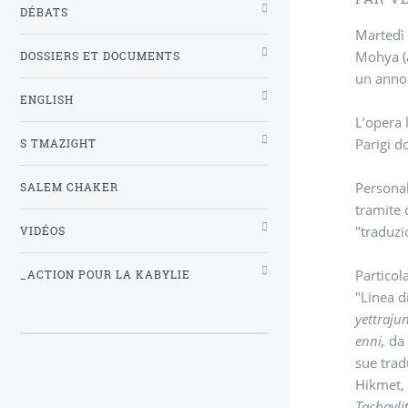
DÉBATS
Martedì 
Mohya (a
DOSSIERS ET DOCUMENTS
un anno 
ENGLISH
L’opera 
Parigi d
S TMAZIGHT
Personal
SALEM CHAKER
tramite 
"traduzio
VIDÉOS
Particol
_ACTION POUR LA KABYLIE
"Linea d
yettraju
enni,
da 
sue trad
Hikmet, 
Tacbayli