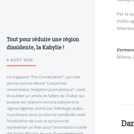
Per la s
molto ap
letterat
Tout pour réduire une région
dissidente, la Kabylie !
Vermond
Milano, 
6 AOÛT 2025
Le magazine "The Conversation", qui s’est
donné comme devise "L’expertise
universitaire, l’exigence journalistique", vient
de publier un article de Salem de Chaker qui
analyse les relations entre la Kabylie et le
régime algérien animé par l’idéologie arabo-
musulmane dont la colonne vertébrale reste
l’éradication de tout ce qui pourrait
Dan
représenter un frein pour l’assimilation totale
des Nord-africains en vue d’une hégémonie