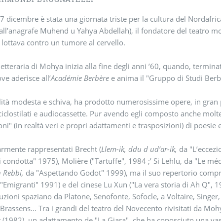
7 dicembre è stata una giornata triste per la cultura del Nordafric
ll’anagrafe Muhend u Yahya Abdellah), il fondatore del teatro mod
lottava contro un tumore al cervello.
letteraria di Mohya inizia alla fine degli anni ’60, quando, terminati
ove aderìsce all’
Académie Berbère
e anima il "Gruppo di Studi Berber
ità modesta e schiva, ha prodotto numerosissime opere, in gran pa
ciclostilati e audiocassette. Pur avendo egli composto anche molte 
ni" (in realtà veri e propri adattamenti e trasposizioni) di poesie e
armente rappresentati Brecht (
Llem-ik, ddu d ud’ar-ik,
da "L’eccezi
i condotta" 1975), Molière ("Tartuffe", 1984 ;’ Si Lehlu, da "Le mé
n Rebbi,
da "Aspettando Godot" 1999), ma il suo repertorio comp
"Emigranti" 1991) e del cinese Lu Xun ("La vera storia di Ah Q", 
uzioni spaziano da Platone, Senofonte, Sofocle, a Voltaire, Singer
Brassens... Tra i grandi del teatro del Novecento rivisitati da Mo
t
(1982), un adattamento de "La Giara", che ha conosciuto una vas