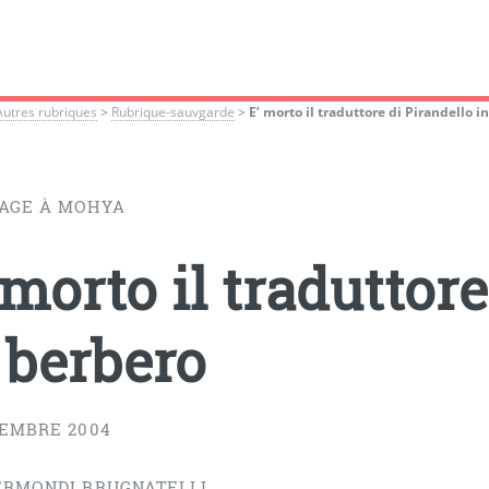
Autres rubriques
>
Rubrique-sauvgarde
>
E’ morto il traduttore di Pirandello i
GE À MOHYA
 morto il traduttor
 berbero
CEMBRE 2004
ERMONDI BRUGNATELLI