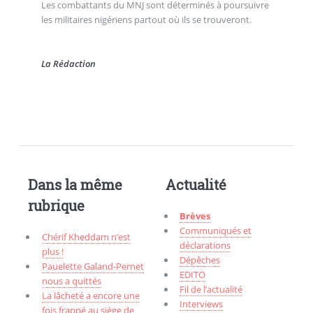
Les combattants du MNJ sont déterminés à poursuivre
les militaires nigériens partout où ils se trouveront.
La Rédaction
Dans la même
Actualité
rubrique
Brèves
Communiqués et
Chérif Kheddam n’est
déclarations
plus !
Dépêches
Pauelette Galand-Pernet
EDITO
nous a quittés
Fil de l’actualité
La lâcheté a encore une
Interviews
fois frappé au siège de