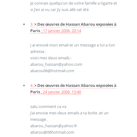
je connais quelqu’un de votre famille a tigarte et
si j’en ai vu car j’y suis allé cet été
3.
> Des œuvres de Hassan Abarou exposées à
Paris ,
17 janvier 2006, 20:14
j ai envoié mon email et un message a toi a ton
adresse .
voici mes deux emails :
abarou_hassan@yahoo.com
abarou06@hotmail.com
4.
> Des œuvres de Hassan Abarou exposées à
Paris ,
24 janvier 2006, 15:40
salu comment ca va
j’ai envoie mes deux emails a ta boite .et un
message .
abarou_hassan@yahoo.fr
abarou@06hotmail.com