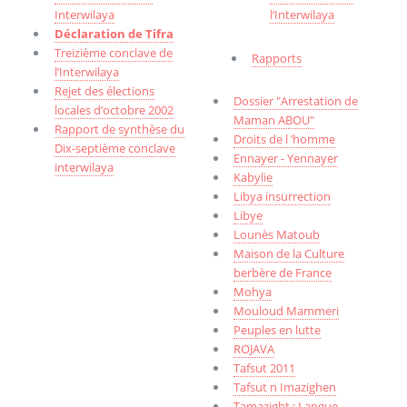
Interwilaya
l’Interwilaya
Déclaration de Tifra
Treizième conclave de
Rapports
l’Interwilaya
Rejet des élections
Dossier "Arrestation de
locales d’octobre 2002
Maman ABOU"
Rapport de synthèse du
Droits de l ’homme
Dix-septième conclave
Ennayer - Yennayer
interwilaya
Kabylie
Libya insurrection
Libye
Lounès Matoub
Maison de la Culture
berbère de France
Mohya
Mouloud Mammeri
Peuples en lutte
ROJAVA
Tafsut 2011
Tafsut n Imazighen
Tamazight : Langue