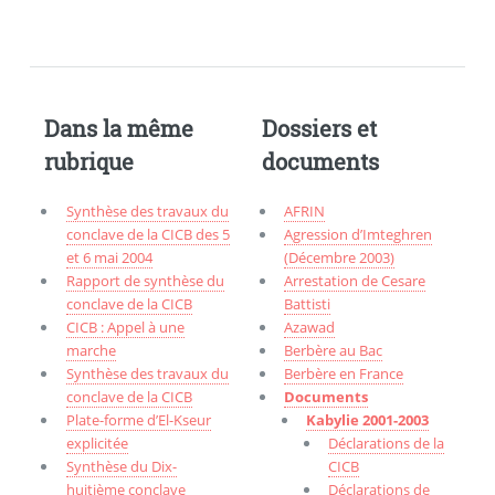
Dans la même
Dossiers et
rubrique
documents
Synthèse des travaux du
AFRIN
conclave de la CICB des 5
Agression d’Imteghren
et 6 mai 2004
(Décembre 2003)
Rapport de synthèse du
Arrestation de Cesare
conclave de la CICB
Battisti
CICB : Appel à une
Azawad
marche
Berbère au Bac
Synthèse des travaux du
Berbère en France
conclave de la CICB
Documents
Plate-forme d’El-Kseur
Kabylie 2001-2003
explicitée
Déclarations de la
Synthèse du Dix-
CICB
huitième conclave
Déclarations de