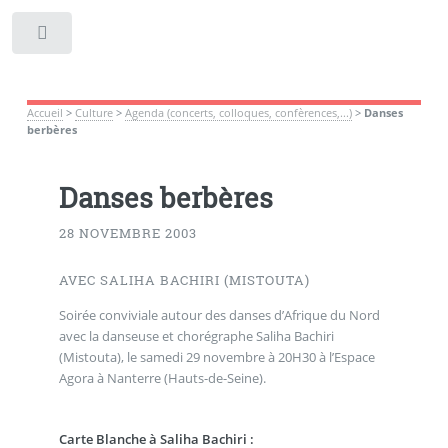
Toggle
Accueil
>
Culture
>
Agenda (concerts, colloques, confèrences,...)
>
Danses
berbères
Danses berbères
28 NOVEMBRE 2003
AVEC SALIHA BACHIRI (MISTOUTA)
Soirée conviviale autour des danses d’Afrique du Nord
avec la danseuse et chorégraphe Saliha Bachiri
(Mistouta), le samedi 29 novembre à 20H30 à l’Espace
Agora à Nanterre (Hauts-de-Seine).
Carte Blanche à Saliha Bachiri :