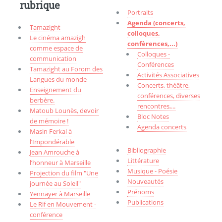
rubrique
Portraits
Agenda (concerts,
Tamazight
colloques,
Le cinéma amazigh
confèrences,...)
comme espace de
Colloques -
communication
Conférences
Tamazight au Forom des
Activités Associatives
Langues du monde
Concerts, théâtre,
Enseignement du
conférences, diverses
berbère.
rencontres,...
Matoub Lounès, devoir
Bloc Notes
de mémoire !
Agenda concerts
Masin Ferkal à
l’Impondérable
Bibliographie
Jean Amrouche à
Littérature
l’honneur à Marseille
Musique - Poésie
Projection du film "Une
Nouveautés
journée au Soleil"
Prénoms
Yennayer à Marseille
Publications
Le Rif en Mouvement -
conférence