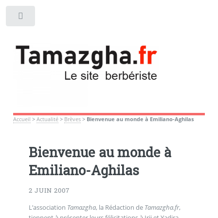
Toggle
Accueil
>
Actualité
>
Brèves
>
Bienvenue au monde à Emiliano-Aghilas
Bienvenue au monde à
Emiliano-Aghilas
2 JUIN 2007
L’association
Tamazgha
, la Rédaction de
Tamazgha.fr
,
tiennent à présenter leurs félicitations à Irij et Yadira