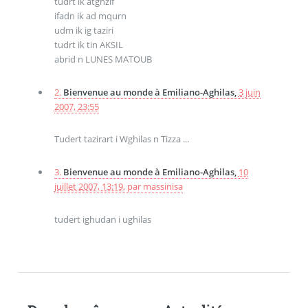
tudrt ik atghzif
ifadn ik ad mqurn
udm ik ig taziri
tudrt ik tin AKSIL
abrid n LUNES MATOUB
2.
Bienvenue au monde à Emiliano-Aghilas,
3 juin
2007, 23:55
Tudert tazirart i Wghilas n Tizza ...
3.
Bienvenue au monde à Emiliano-Aghilas,
10
juillet 2007, 13:19
,
par
massinisa
tudert ighudan i ughilas