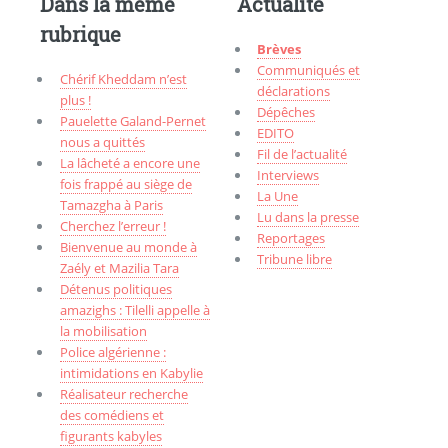
Dans la même
Actualité
rubrique
Brèves
Communiqués et
Chérif Kheddam n’est
déclarations
plus !
Dépêches
Pauelette Galand-Pernet
EDITO
nous a quittés
Fil de l’actualité
La lâcheté a encore une
Interviews
fois frappé au siège de
La Une
Tamazgha à Paris
Lu dans la presse
Cherchez l’erreur !
Reportages
Bienvenue au monde à
Tribune libre
Zaély et Mazilia Tara
Détenus politiques
amazighs : Tilelli appelle à
la mobilisation
Police algérienne :
intimidations en Kabylie
Réalisateur recherche
des comédiens et
figurants kabyles