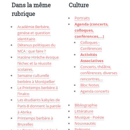
Dans la même
Culture
rubrique
Portraits
Agenda (concerts,
Académie Berbère,
colloques,
genèse et question
confèrences,...)
identitaire
Colloques -
Détenus politiques du
Conférences
MCA : que faire ?
Activités
Hacène Hirèche évoque
Associatives
l’échec et la réussite
Concerts, théâtre,
scolaires.
conférences, diverses
Semaine culturelle
rencontres,...
berbère à Montpellier
Bloc Notes
Le Printemps berbère à
Agenda concerts
l’Inalco
Les étudiants kabyles de
Bibliographie
Paris-8 donnent la parole
Littérature
à Abrika
Musique - Poésie
Printemps berbère à
Nouveautés
Bruxelles
Prénoms