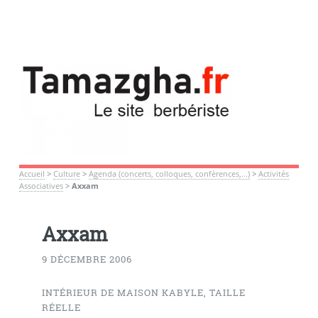
Accueil
>
Culture
>
Agenda (concerts, colloques, confèrences,...)
>
Activités
Associatives
>
Axxam
Axxam
9 DÉCEMBRE 2006
INTÉRIEUR DE MAISON KABYLE, TAILLE
RÉELLE