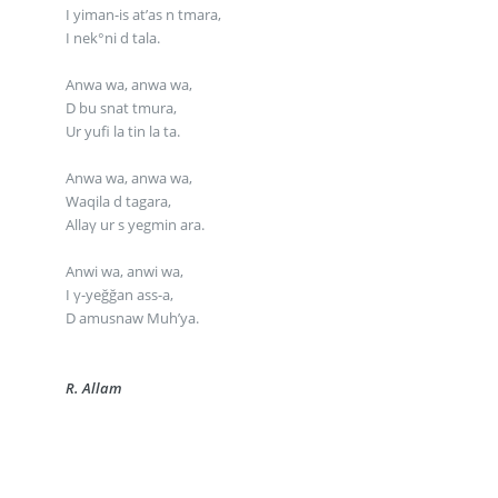
I yiman-is at’as n tmara,
I nek°ni d tala.
Anwa wa, anwa wa,
D bu snat tmura,
Ur yufi la tin la ta.
Anwa wa, anwa wa,
Waqila d tagara,
Allaγ ur s yegmin ara.
Anwi wa, anwi wa,
I γ-yeğğan ass-a,
D amusnaw Muh’ya.
R. Allam