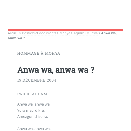
Accueil
>
Dossiers et documents
>
Mohya
>
Tajmilt i Muh’ya
>
Anwa wa,
anwa wa ?
HOMMAGE À MOHYA
Anwa wa, anwa wa ?
15 DÉCEMBRE 2004
PAR R. ALLAM
Anwa wa, anwa wa,
Yura mači d kra,
Amezgun d isefra.
Anwa wa, anwa wa,