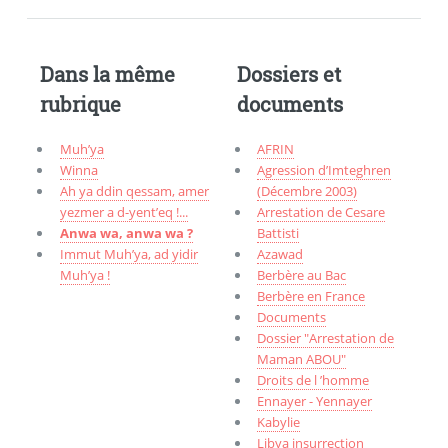
Dans la même
Dossiers et
rubrique
documents
Muh’ya
AFRIN
Winna
Agression d’Imteghren
Ah ya ddin qessam, amer
(Décembre 2003)
yezmer a d-yent’eq !...
Arrestation de Cesare
Anwa wa, anwa wa ?
Battisti
Immut Muh’ya, ad yidir
Azawad
Muh’ya !
Berbère au Bac
Berbère en France
Documents
Dossier "Arrestation de
Maman ABOU"
Droits de l ’homme
Ennayer - Yennayer
Kabylie
Libya insurrection