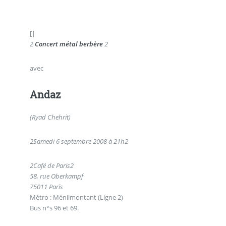
[|
2
Concert métal berbère
2
avec
Andaz
(Ryad Chehrit)
2
Samedi 6 septembre 2008 à 21h
2
2
Café de Paris
2
58, rue Oberkampf
75011 Paris
Métro : Ménilmontant (Ligne 2)
Bus n°s 96 et 69.