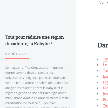
Voir 
Tout pour réduire une région
dissidente, la Kabylie !
Dan
6 AOÛT 2025
Ta
Le
Le magazine "The Conversation", qui s’est
Ta
donné comme devise "L’expertise
En
universitaire, l’exigence journalistique", vient
Ma
de publier un article de Salem de Chaker qui
Ma
analyse les relations entre la Kabylie et le
régime algérien animé par l’idéologie arabo-
Je
musulmane dont la colonne vertébrale reste
Pro
l’éradication de tout ce qui pourrait
Ye
représenter un frein pour l’assimilation totale