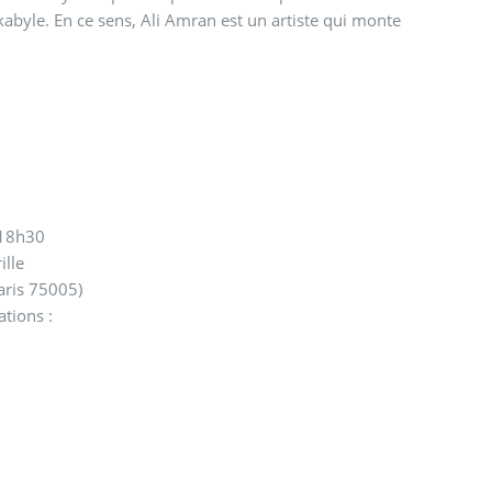
kabyle. En ce sens, Ali Amran est un artiste qui monte
 18h30
ille
Paris 75005)
tions :
1