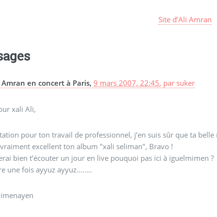
Site d’Ali Amran
sages
i Amran en concert à Paris,
9 mars 2007, 22:45
,
par
suker
ur xali Ali,
itation pour ton travail de professionnel, j’en suis sûr que ta be
t vraiment excellent ton album "xali seliman", Bravo !
erai bien t’écouter un jour en live pouquoi pas ici à iguelmimen ?
e une fois ayyuz ayyuz........
n imenayen