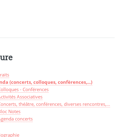
ture
raits
nda (concerts, colloques, confèrences,...)
Colloques - Conférences
ctivités Associatives
oncerts, théâtre, conférences, diverses rencontres,...
Bloc Notes
Agenda concerts
iographie