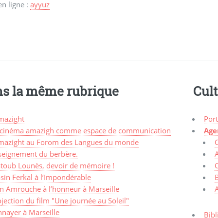
en ligne :
ayyuz
s la même rubrique
Cul
mazight
Port
 cinéma amazigh comme espace de communication
Age
mazight au Forom des Langues du monde
seignement du berbère.
A
toub Lounès, devoir de mémoire !
C
sin Ferkal à l’Impondérable
an Amrouche à l’honneur à Marseille
jection du film "Une journée au Soleil"
nnayer à Marseille
Bibl