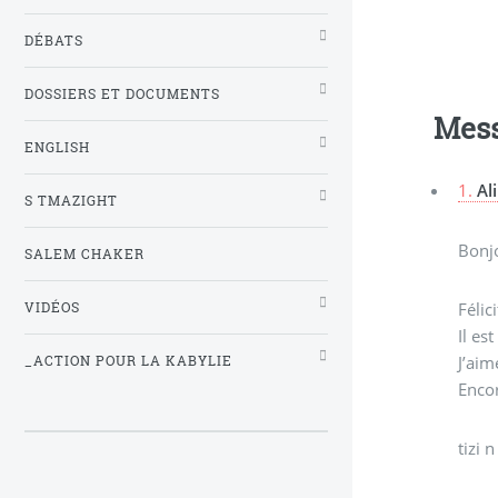
DÉBATS
DOSSIERS ET DOCUMENTS
Mes
ENGLISH
1.
Al
S TMAZIGHT
Bonjo
SALEM CHAKER
Félic
VIDÉOS
Il es
J’aim
_ACTION POUR LA KABYLIE
Encor
tizi 