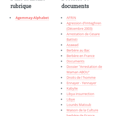
rubrique
documents
Agemmay-Alphabet
AFRIN
Agression d’Imteghren
(Décembre 2003)
Arrestation de Cesare
Battisti
Azawad
Berbère au Bac
Berbère en France
Documents
Dossier "Arrestation de
Maman ABOU"
Droits de l ’homme
Ennayer - Yennayer
Kabylie
Libya insurrection
Libye
Lounès Matoub
Maison de la Culture
berbère de France