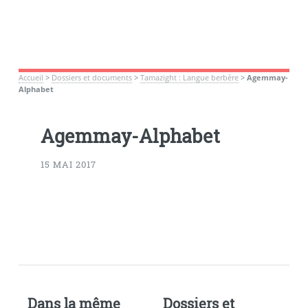
Accueil
>
Dossiers et documents
>
Tamazight : Langue berbère
>
Agemmay-
Alphabet
Agemmay-Alphabet
15 MAI 2017
Dans la même
Dossiers et