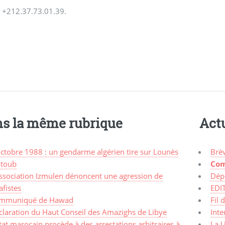
: +212.37.73.01.39.
s la même rubrique
Actu
octobre 1988 : un gendarme algérien tire sur Lounès
Brè
toub
Com
association Izmulen dénoncent une agression de
Dép
afistes
EDI
mmuniqué de Hawad
Fil 
claration du Haut Conseil des Amazighs de Libye
Inte
tat marocain procède à des arrestations arbitraires à
La 