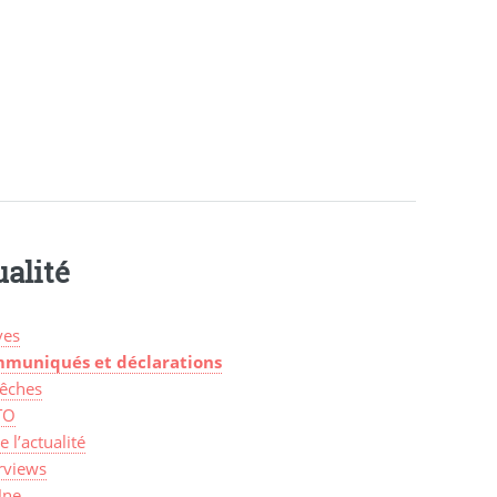
alité
ves
muniqués et déclarations
êches
TO
de l’actualité
rviews
Une