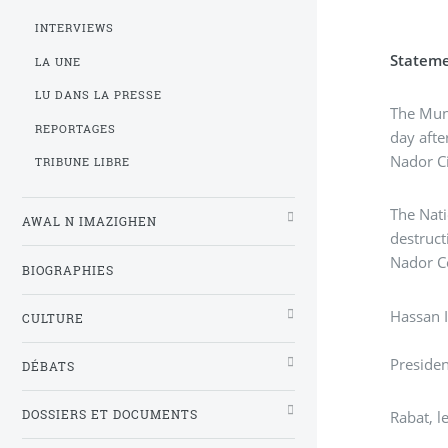
INTERVIEWS
Stateme
LA UNE
LU DANS LA PRESSE
The Munic
REPORTAGES
day after the application
Nador Ci
TRIBUNE LIBRE
The Nati
AWAL N IMAZIGHEN
destruct
Nador Co
BIOGRAPHIES
Hassan 
CULTURE
Preside
DÉBATS
DOSSIERS ET DOCUMENTS
Rabat, l