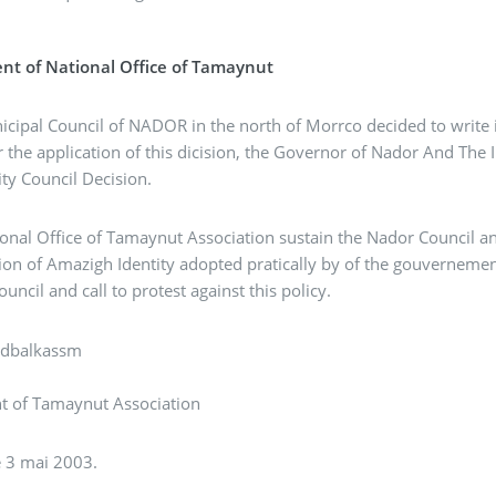
nt of National Office of Tamaynut
ipal Council of NADOR in the north of Morrco decided to write in Amazig
 of this dicision, the Governor of Nador And The Interior Minister decided to cancel the decision of
ty Council Decision.
onal Office of Tamaynut Association sustain the Nador Council an
ion of Amazigh Identity adopted pratically by of the gouvernemen
uncil and call to protest against this policy.
Idbalkassm
nt of Tamaynut Association
e 3 mai 2003.