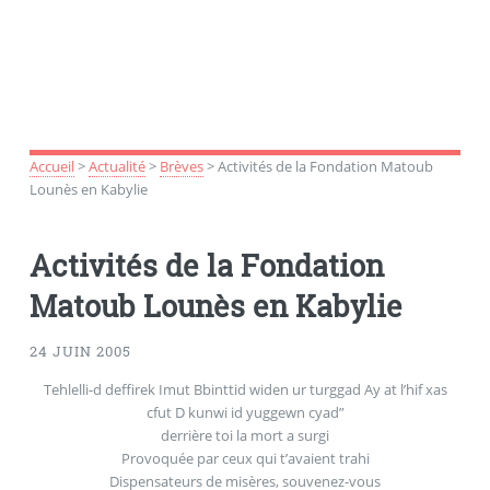
Accueil
>
Actualité
>
Brèves
>
Activités de la Fondation Matoub
Lounès en Kabylie
Activités de la Fondation
Matoub Lounès en Kabylie
24 JUIN 2005
Tehlelli-d deffirek Imut Bbinttid widen ur turggad Ay at l’hif xas
cfut D kunwi id yuggewn cyad”
derrière toi la mort a surgi
Provoquée par ceux qui t’avaient trahi
Dispensateurs de misères, souvenez-vous