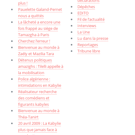
déclarations
plus !
Dépêches
Pauelette Galand-Pernet
EDITO
nous a quittés
Fil de l’actualité
La lâcheté a encore une
Interviews
fois frappé au siège de
La Une
Tamazgha à Paris
Lu dans la presse
Cherchez l’erreur !
Reportages
Bienvenue au monde à
Tribune libre
Zaély et Mazilia Tara
Détenus politiques
amazighs : Tilelli appelle à
la mobilisation
Police algérienne :
intimidations en Kabylie
Réalisateur recherche
des comédiens et
figurants kabyles
Bienvenue au monde à
Théa-Tanirt
20 avril 2009 : La Kabylie
plus que jamais face à