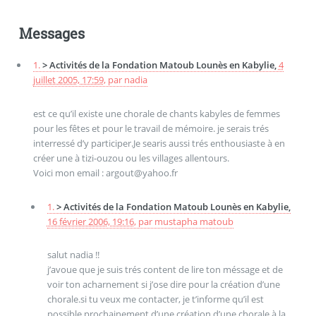
Messages
1.
> Activités de la Fondation Matoub Lounès en Kabylie,
4
juillet 2005, 17:59
,
par
nadia
est ce qu’il existe une chorale de chants kabyles de femmes
pour les fêtes et pour le travail de mémoire. je serais trés
interressé d’y participer.Je searis aussi trés enthousiaste à en
créer une à tizi-ouzou ou les villages allentours.
Voici mon email : argout@yahoo.fr
1.
> Activités de la Fondation Matoub Lounès en Kabylie,
16 février 2006, 19:16
,
par
mustapha matoub
salut nadia !!
j’avoue que je suis trés content de lire ton méssage et de
voir ton acharnement si j’ose dire pour la création d’une
chorale.si tu veux me contacter, je t’informe qu’il est
possible prochainement d’une création d’une chorale à la