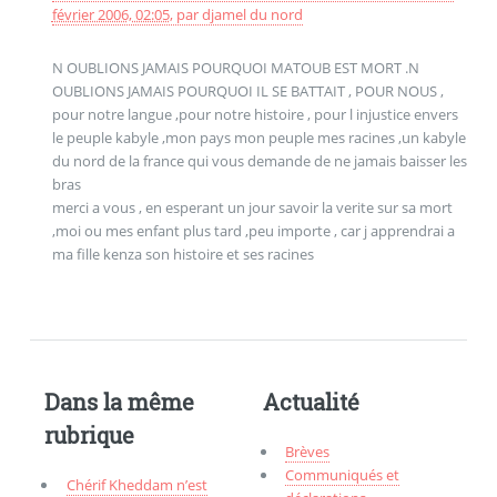
février 2006, 02:05
,
par
djamel du nord
N OUBLIONS JAMAIS POURQUOI MATOUB EST MORT .N
OUBLIONS JAMAIS POURQUOI IL SE BATTAIT , POUR NOUS ,
pour notre langue ,pour notre histoire , pour l injustice envers
le peuple kabyle ,mon pays mon peuple mes racines ,un kabyle
du nord de la france qui vous demande de ne jamais baisser les
bras
merci a vous , en esperant un jour savoir la verite sur sa mort
,moi ou mes enfant plus tard ,peu importe , car j apprendrai a
ma fille kenza son histoire et ses racines
Dans la même
Actualité
rubrique
Brèves
Communiqués et
Chérif Kheddam n’est