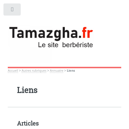
Toggle
Accueil
>
Autres rubriques
>
Annuaire
>
Liens
Liens
Articles