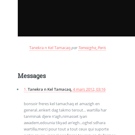
Tanekra n Kel Tamacaq
par
Tamazgha_Paris
Messages
1.
Tanekra n Kel Tamacaq,
4 mars 2012, 03:16
bonsoir freres kel tamachaq et amazigh en
general..enkert dag takmo terout... wartilla har
tanminak djere n’agh,nimasset iyan
awadem,edounia tikyad an’egh...oghel sdhara
wartilla,merci pour tout a tout ceux qui suporte