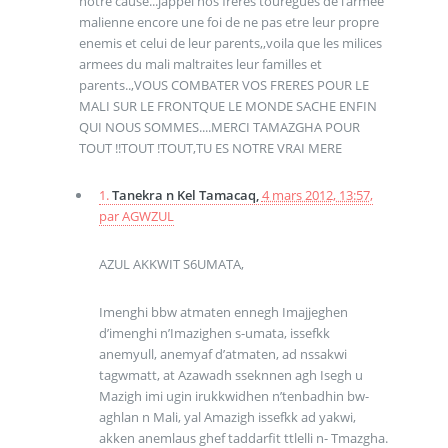
notre cause...jappel nos freres touregues de l’armee
malienne encore une foi de ne pas etre leur propre
enemis et celui de leur parents,,voila que les milices
armees du mali maltraites leur familles et
parents..,VOUS COMBATER VOS FRERES POUR LE
MALI SUR LE FRONTQUE LE MONDE SACHE ENFIN
QUI NOUS SOMMES....MERCI TAMAZGHA POUR
TOUT !!TOUT !TOUT,TU ES NOTRE VRAI MERE
1.
Tanekra n Kel Tamacaq,
4 mars 2012, 13:57
,
par
AGWZUL
AZUL AKKWIT S6UMATA,
Imenghi bbw atmaten ennegh Imajjeghen
d’imenghi n’Imazighen s-umata, issefkk
anemyull, anemyaf d’atmaten, ad nssakwi
tagwmatt, at Azawadh sseknnen agh Isegh u
Mazigh imi ugin irukkwidhen n’tenbadhin bw-
aghlan n Mali, yal Amazigh issefkk ad yakwi,
akken anemlaus ghef taddarfit ttlelli n- Tmazgha.