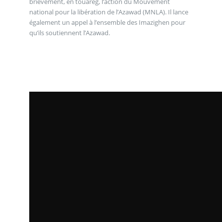
brièvement, en touareg, l’action du Mouvement
national pour la libération de l’Azawad (MNLA). Il lance
également un appel à l’ensemble des Imazighen pour
qu’ils soutiennent l’Azawad.