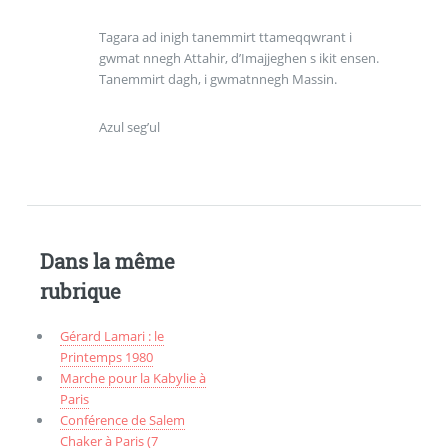
Tagara ad inigh tanemmirt ttameqqwrant i
gwmat nnegh Attahir, d’Imajjeghen s ikit ensen.
Tanemmirt dagh, i gwmatnnegh Massin.
Azul seg’ul
Dans la même
rubrique
Gérard Lamari : le
Printemps 1980
Marche pour la Kabylie à
Paris
Conférence de Salem
Chaker à Paris (7