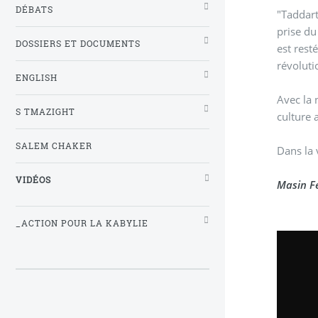
DÉBATS
"Taddart
prise du
DOSSIERS ET DOCUMENTS
est rest
révoluti
ENGLISH
Avec la nouvelle 
S TMAZIGHT
culture
SALEM CHAKER
Dans la 
VIDÉOS
Masin Fe
_ACTION POUR LA KABYLIE