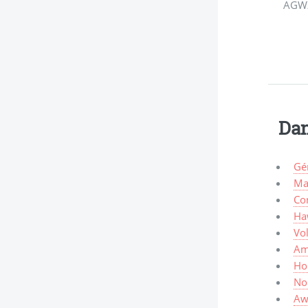
AGW
Dan
Gé
Mar
Co
Haw
Vo
Am
Ho
No
Aw