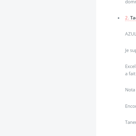
domma
2.
Ta
AZUL
Je su
Excel
a fa
Nota 
Encor
Tanem