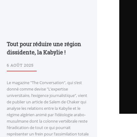
Tout pour réduire une région
dissidente, la Kabylie !
6 AOÛT 2025
Le magazine "The Conversation", qui s’est
donné comme devise "L’expertise
universitaire, l’exigence journalistique", vient
de publier un article de Salem de Chaker qui
analyse les relations entre la Kabylie et le
régime algérien animé par l’idéologie arabo-
musulmane dont la colonne vertébrale reste
l’éradication de tout ce qui pourrait
représenter un frein pour l’assimilation totale