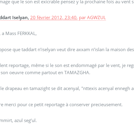
ge que le son est exicrable pensez y la prochaine fois au vent 
ddart Iselyan,
20 février 2012, 23:40
,
par
AGWZUL
 a Mass FERKKAL,
ppose que taddart n’iselyan veut dire axxam n’islan la maison des 
lent reportage, même si le son est endommagé par le vent, je regret
it son oeuvre comme partout en TAMAZGHA.
le drapeau en tamazight se dit acenyal, "nttexis acenyal ennegh a
e merci pour ce petit reportage à conserver precieusement.
mirt, azul seg’ul.