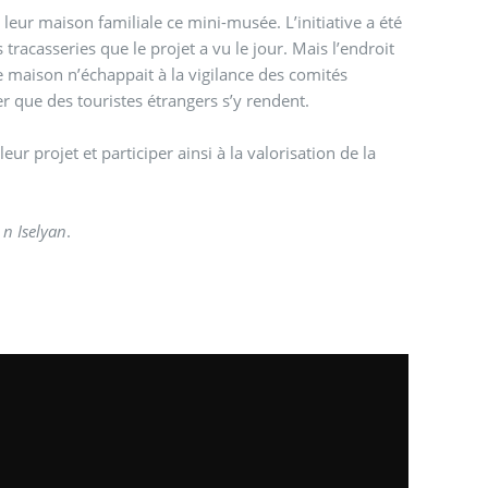
e leur maison familiale ce mini-musée. L’initiative a été
 tracasseries que le projet a vu le jour. Mais l’endroit
e maison n’échappait à la vigilance des comités
er que des touristes étrangers s’y rendent.
 n Iselyan
.