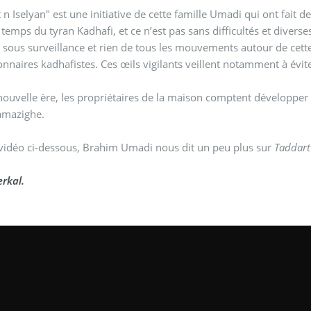
 n Iselyan" est une initiative de cette famille Umadi qui ont fait d
 temps du tyran Kadhafi, et ce n’est pas sans difficultés et diverses
é sous surveillance et rien de tous les mouvements autour de cett
onnaires kadhafistes. Ces œils vigilants veillent notamment à évit
ère, les propriétaires de la maison comptent développer leur projet et participer ainsi à la valorisation de la
 amazighe.
vidéo ci-dessous, Brahim Umadi nous dit un peu plus sur
Taddart
rkal.