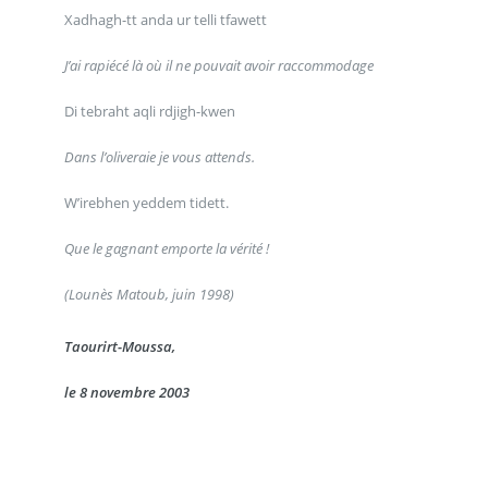
Xadhagh-tt anda ur telli tfawett
J’ai rapiécé là où il ne pouvait avoir raccommodage
Di tebraht aqli rdjigh-kwen
Dans l’oliveraie je vous attends.
W’irebhen yeddem tidett.
Que le gagnant emporte la vérité !
(Lounès Matoub, juin 1998)
Taourirt-Moussa,
le 8 novembre 2003