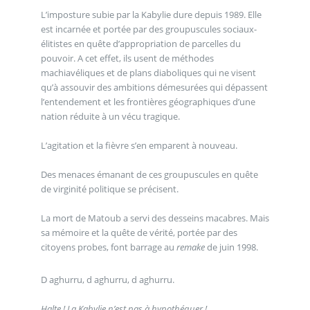
L’imposture subie par la Kabylie dure depuis 1989. Elle
est incarnée et portée par des groupuscules sociaux-
élitistes en quête d’appropriation de parcelles du
pouvoir. A cet effet, ils usent de méthodes
machiavéliques et de plans diaboliques qui ne visent
qu’à assouvir des ambitions démesurées qui dépassent
l’entendement et les frontières géographiques d’une
nation réduite à un vécu tragique.
L’agitation et la fièvre s’en emparent à nouveau.
Des menaces émanant de ces groupuscules en quête
de virginité politique se précisent.
La mort de Matoub a servi des desseins macabres. Mais
sa mémoire et la quête de vérité, portée par des
citoyens probes, font barrage au
remake
de juin 1998.
D aghurru, d aghurru, d aghurru.
Halte ! La Kabylie n’est pas à hypothéquer !