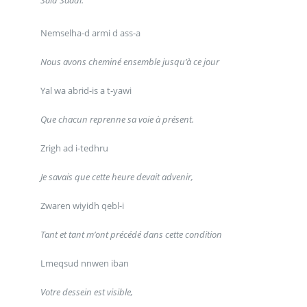
Saïd Saadi.
Nemselha-d armi d ass-a
Nous avons cheminé ensemble jusqu’à ce jour
Yal wa abrid-is a t-yawi
Que chacun reprenne sa voie à présent.
Zrigh ad i-tedhru
Je savais que cette heure devait advenir,
Zwaren wiyidh qebl-i
Tant et tant m’ont précédé dans cette condition
Lmeqsud nnwen iban
Votre dessein est visible,