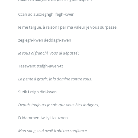
Ccah ad zuxxeghgh ifegh-kwen
Je me targue, à raison ! par ma valeur je vous surpasse.
zeglegh-kwen âeddagh-awen
Je vous ai franchi, vous ai dépassé ;
Tasawent ttefgh-awen-tt
La pente à gravir, je la domine contre vous.
Si zik i zrigh diri-kwen
Depuis toujours je sais que vous êtes indignes,
D idammen-iw i yi-izzuznen
Mon sang seul avait trahi ma confiance.