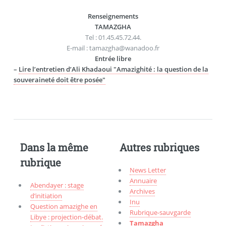
Renseignements
TAMAZGHA
Tel : 01.45.45.72.44.
E-mail : tamazgha@wanadoo.fr
Entrée libre
–
Lire l’entretien d’Ali Khadaoui "Amazighité : la question de la
souveraineté doit être posée"
Dans la même
Autres rubriques
rubrique
News Letter
Annuaire
Abendayer : stage
Archives
d’initiation
Inu
Question amazighe en
Rubrique-sauvgarde
Libye : projection-débat.
Tamazgha