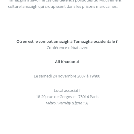
Tamazgha à savoir le cas des détenus politiques du Mouvement
culturel amazigh qui croupissent dans les prisons marocaines.
Où en est le combat amazigh à Tamazgha occidentale ?
Conférence-débat avec
Ali Khadaoui
Le samedi 24 novembre 2007 à 19h00
Local associatif
18-20, rue de Gergovie - 75014 Paris
Métro : Pernéty (Ligne 13)