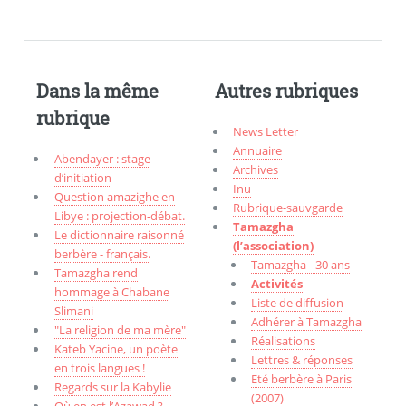
Dans la même
Autres rubriques
rubrique
News Letter
Annuaire
Abendayer : stage
Archives
d’initiation
Inu
Question amazighe en
Rubrique-sauvgarde
Libye : projection-débat.
Tamazgha
Le dictionnaire raisonné
(l’association)
berbère - français.
Tamazgha - 30 ans
Tamazgha rend
Activités
hommage à Chabane
Liste de diffusion
Slimani
Adhérer à Tamazgha
"La religion de ma mère"
Réalisations
Kateb Yacine, un poète
Lettres & réponses
en trois langues !
Eté berbère à Paris
Regards sur la Kabylie
(2007)