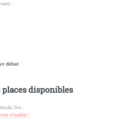
vant :
’un débat
s places disponibles
toub, lire :
ne n’oublie !