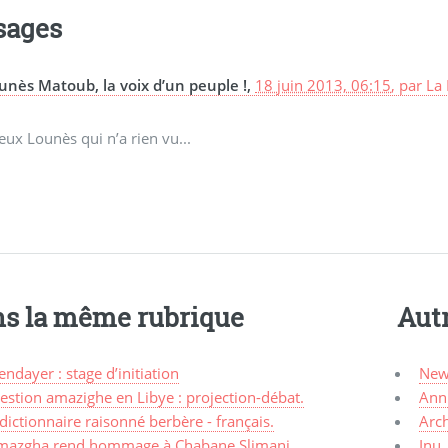
sages
unès Matoub, la voix d’un peuple !,
18 juin 2013, 06:15
,
par
La 
ux Lounès qui n’a rien vu...
s la même rubrique
Aut
ndayer : stage d’initiation
New
stion amazighe en Libye : projection-débat.
Ann
dictionnaire raisonné berbère - français.
Arc
mazgha rend hommage à Chabane Slimani
Inu