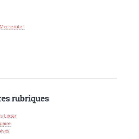
Mecreante !
res rubriques
s Letter
uaire
hives