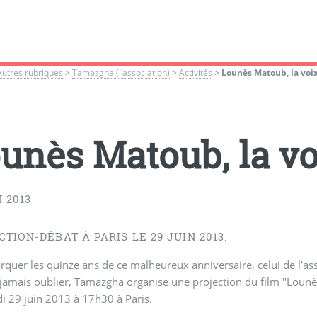
Autres rubriques
>
Tamazgha (l’association)
>
Activités
>
Lounès Matoub, la voix
unès Matoub, la vo
N 2013
TION-DÉBAT À PARIS LE 29 JUIN 2013.
quer les quinze ans de ce malheureux anniversaire, celui de l’a
 jamais oublier, Tamazgha organise une projection du film "Lounès
i 29 juin 2013 à 17h30 à Paris.