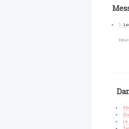
Mes
1.
Lo
Heure
Dan
Abe
Que
Le 
Ta