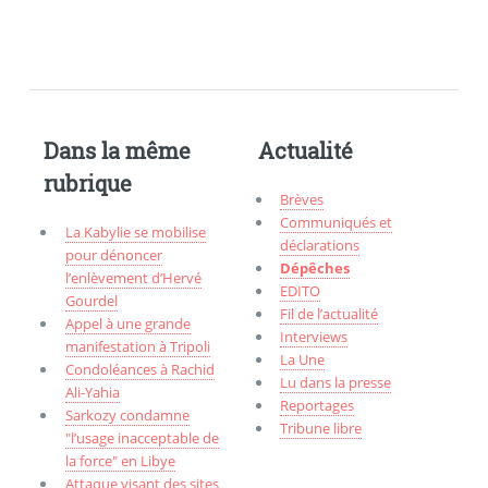
Dans la même
Actualité
rubrique
Brèves
Communiqués et
La Kabylie se mobilise
déclarations
pour dénoncer
Dépêches
l’enlèvement d’Hervé
EDITO
Gourdel
Fil de l’actualité
Appel à une grande
Interviews
manifestation à Tripoli
La Une
Condoléances à Rachid
Lu dans la presse
Ali-Yahia
Reportages
Sarkozy condamne
Tribune libre
"l’usage inacceptable de
la force" en Libye
Attaque visant des sites