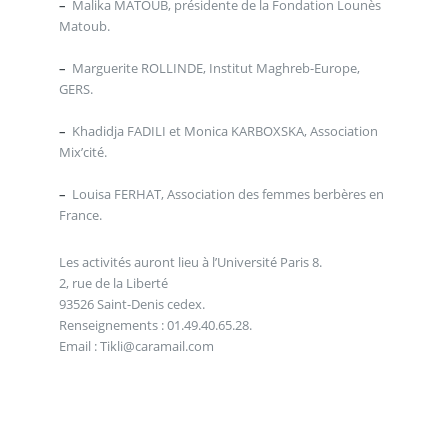
–
Malika MATOUB, présidente de la Fondation Lounès
Matoub.
–
Marguerite ROLLINDE, Institut Maghreb-Europe,
GERS.
–
Khadidja FADILI et Monica KARBOXSKA, Association
Mix’cité.
–
Louisa FERHAT, Association des femmes berbères en
France.
Les activités auront lieu à l’Université Paris 8.
2, rue de la Liberté
93526 Saint-Denis cedex.
Renseignements : 01.49.40.65.28.
Email : Tikli@caramail.com