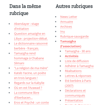
Dans la même
Autres rubriques
rubrique
News Letter
Annuaire
Abendayer : stage
Archives
d’initiation
Inu
Question amazighe en
Rubrique-sauvgarde
Libye : projection-débat.
Tamazgha
Le dictionnaire raisonné
(l’association)
berbère - français.
Tamazgha - 30 ans
Tamazgha rend
Activités
hommage à Chabane
Liste de diffusion
Slimani
Adhérer à Tamazgha
"La religion de ma mère"
Réalisations
Kateb Yacine, un poète
Lettres & réponses
en trois langues !
Eté berbère à Paris
Regards sur la Kabylie
(2007)
Où en est l’Azawad ?
Déclarations et
La commune libre
communiqués
d’Iberbacen...
Présentation
Eros et Psyché : un conte