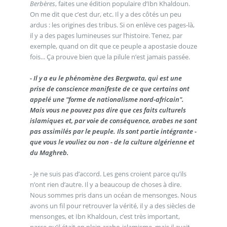
Berbères
, faites une édition populaire d’Ibn Khaldoun.
On me dit que c’est dur, etc. Il y a des côtés un peu
ardus : les origines des tribus. Si on enlève ces pages-là,
il y a des pages lumineuses sur l’histoire. Tenez, par
exemple, quand on dit que ce peuple a apostasie douze
fois... Ça prouve bien que la pilule n’est jamais passée.
- Il y a eu le phénomène des Bergwata, qui est une
prise de conscience manifeste de ce que certains ont
appelé une "forme de nationalisme nord-africain".
Mais vous ne pouvez pas dire que ces faits culturels
islamiques et, par voie de conséquence, arabes ne sont
pas assimilés par le peuple. Ils sont partie intégrante -
que vous le vouliez ou non - de la culture algérienne et
du Maghreb.
- Je ne suis pas d’accord. Les gens croient parce qu’ils
n’ont rien d’autre. Il y a beaucoup de choses à dire.
Nous sommes pris dans un océan de mensonges. Nous
avons un fil pour retrouver la vérité, il y a des siècles de
mensonges, et Ibn Khaldoun, c’est très important,
parce qu’il était en plein arabo-islamisme, mais il avait