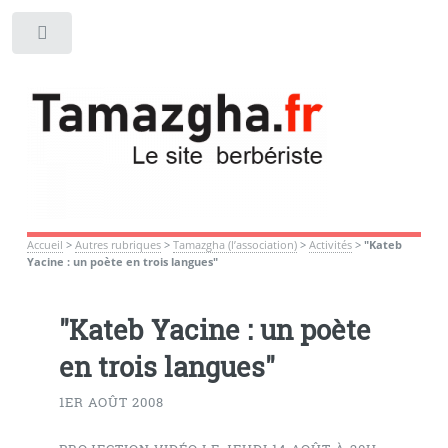
Toggle
Accueil
>
Autres rubriques
>
Tamazgha (l’association)
>
Activités
>
"Kateb
Yacine : un poète en trois langues"
"Kateb Yacine : un poète
en trois langues"
1ER AOÛT 2008