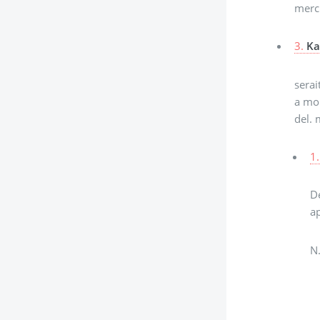
merc
3.
Ka
serai
a mon
del. 
1.
De
ap
N