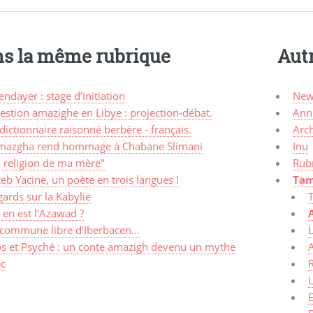
s la même rubrique
Aut
ndayer : stage d’initiation
New
stion amazighe en Libye : projection-débat.
Ann
dictionnaire raisonné berbère - français.
Arc
mazgha rend hommage à Chabane Slimani
Inu
a religion de ma mère"
Rub
eb Yacine, un poète en trois langues !
Tam
ards sur la Kabylie
en est l’Azawad ?
 commune libre d’Iberbacen...
L
os et Psyché : un conte amazigh devenu un mythe
ec
R
E