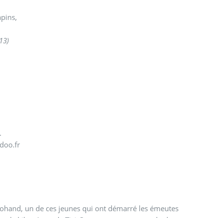
apins,
13)
4.
doo.fr
i Mohand, un de ces jeunes qui ont démarré les émeutes