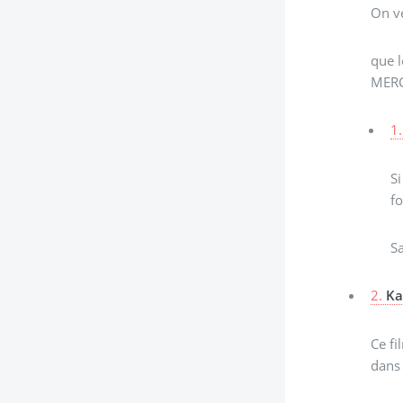
On ve
que l
MERC
1.
S
fo
Sa
2.
Ka
Ce fi
dans