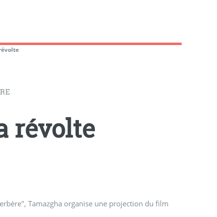
révolte
ÈRE
a révolte
 berbère", Tamazgha organise une projection du film