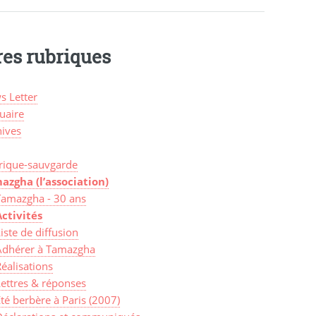
res rubriques
s Letter
uaire
hives
rique-sauvgarde
azgha (l’association)
Tamazgha - 30 ans
Activités
iste de diffusion
Adhérer à Tamazgha
éalisations
Lettres & réponses
té berbère à Paris (2007)