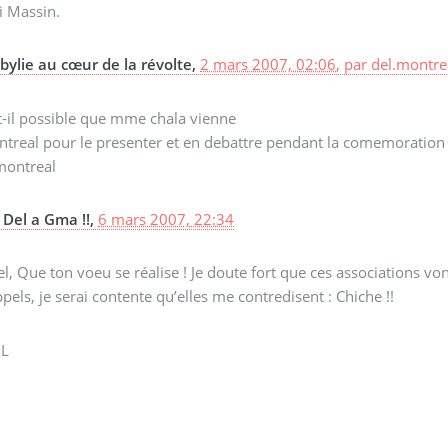
i Massin.
bylie au cœur de la révolte,
2 mars 2007, 02:06
,
par
del.montre
t-il possible que mme chala vienne
treal pour le presenter et en debattre pendant la comemoration du
montreal
Del a Gma !!,
6 mars 2007, 22:34
l, Que ton voeu se réalise ! Je doute fort que ces associations vont
pels, je serai contente qu’elles me contredisent : Chiche !!
.L