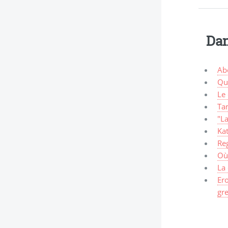
Dan
Abe
Que
Le 
Ta
"L
Kat
Reg
Où 
La
Er
gr