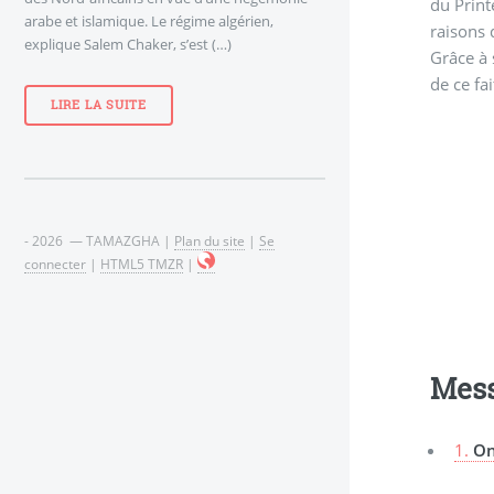
du Print
arabe et islamique. Le régime algérien,
raisons 
explique Salem Chaker, s’est (…)
Grâce à 
de ce fa
LIRE LA SUITE
- 2026 — TAMAZGHA |
Plan du site
|
Se
connecter
|
HTML5 TMZR
|
Mes
1.
On