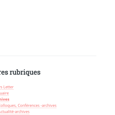
res rubriques
s Letter
uaire
hives
Colloques, Conférences -archives
ctualité-archives