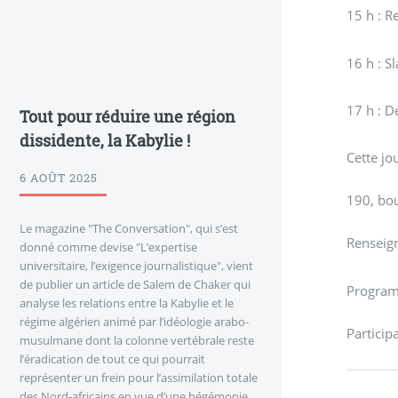
15 h : R
16 h : S
17 h : D
Tout pour réduire une région
dissidente, la Kabylie !
Cette jo
6 AOÛT 2025
190, bou
Le magazine "The Conversation", qui s’est
Renseig
donné comme devise "L’expertise
universitaire, l’exigence journalistique", vient
de publier un article de Salem de Chaker qui
Program
analyse les relations entre la Kabylie et le
régime algérien animé par l’idéologie arabo-
Participa
musulmane dont la colonne vertébrale reste
l’éradication de tout ce qui pourrait
représenter un frein pour l’assimilation totale
des Nord-africains en vue d’une hégémonie