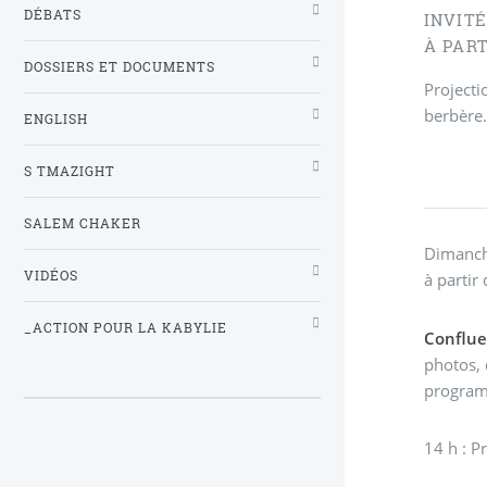
DÉBATS
INVIT
À PART
DOSSIERS ET DOCUMENTS
Projecti
berbère
ENGLISH
S TMAZIGHT
SALEM CHAKER
Dimanc
VIDÉOS
à partir
_ACTION POUR LA KABYLIE
Conflu
photos, 
progra
14 h : P