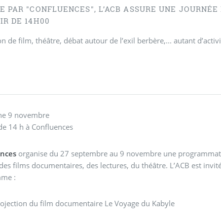
ÉE PAR "CONFLUENCES", L’ACB ASSURE UNE JOURNÉE
IR DE 14H00
on de film, théâtre, débat autour de l’exil berbère,... autant d’act
.
he 9 novembre
 de 14 h à Confluences
ences
organise du 27 septembre au 9 novembre une programmation 
des films documentaires, des lectures, du théâtre. L’ACB est invit
mme :
rojection du film documentaire Le Voyage du Kabyle