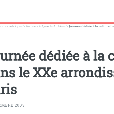
Autres rubriques
>
Archives
>
Agenda-Archives
>
Journée dédiée à la culture b
urnée dédiée à la 
ns le XXe arrondi
ris
EMBRE 2003