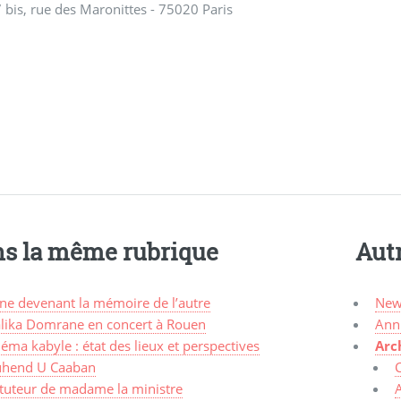
 bis, rue des Maronittes - 75020 Paris
s la même rubrique
Aut
une devenant la mémoire de l’autre
New
lika Domrane en concert à Rouen
Ann
éma kabyle : état des lieux et perspectives
Arc
hend U Caaban
 tuteur de madame la ministre
A