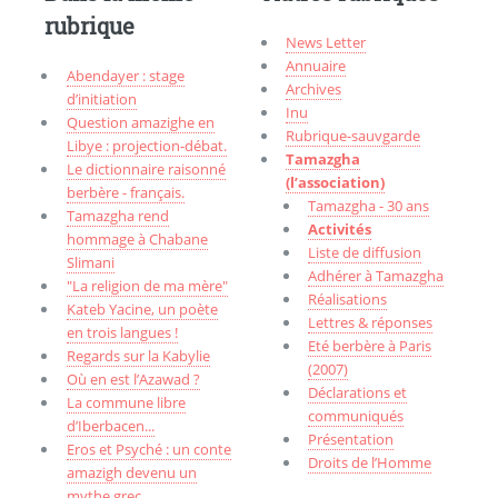
rubrique
News Letter
Annuaire
Abendayer : stage
Archives
d’initiation
Inu
Question amazighe en
Rubrique-sauvgarde
Libye : projection-débat.
Tamazgha
Le dictionnaire raisonné
(l’association)
berbère - français.
Tamazgha - 30 ans
Tamazgha rend
Activités
hommage à Chabane
Liste de diffusion
Slimani
Adhérer à Tamazgha
"La religion de ma mère"
Réalisations
Kateb Yacine, un poète
Lettres & réponses
en trois langues !
Eté berbère à Paris
Regards sur la Kabylie
(2007)
Où en est l’Azawad ?
Déclarations et
La commune libre
communiqués
d’Iberbacen...
Présentation
Eros et Psyché : un conte
Droits de l’Homme
amazigh devenu un
mythe grec