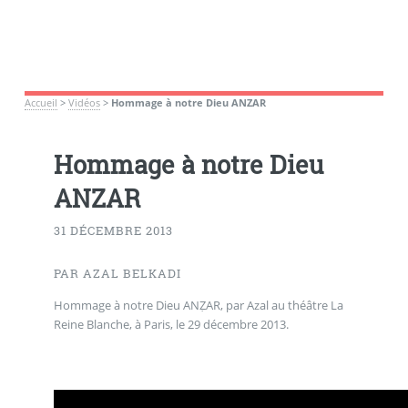
Accueil
>
Vidéos
>
Hommage à notre Dieu ANZAR
Hommage à notre Dieu
ANZAR
31 DÉCEMBRE 2013
PAR AZAL BELKADI
Hommage à notre Dieu ANẒAR, par Azal au théâtre La
Reine Blanche, à Paris, le 29 décembre 2013.