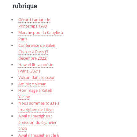
rubrique
Gérard Lamari : le
Printemps 1980
Marche pour la Kabylie à
Paris
Conférence de Salem
Chaker à Paris (7
décembre 2022)
Hawad lit sa poésie
(Paris, 2021)
Volcan dans le cœur
Aminig n yiman
Hommage à Kateb
Yacine
Nous sommes tou.te.s
Imazighen de Libye
Awal n Imazighen :
émission du 6 janvier
2020
Awal n Imazighen : le 6