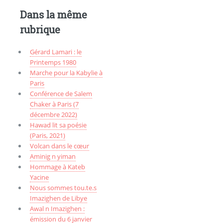
Dans la même
rubrique
Gérard Lamari : le
Printemps 1980
Marche pour la Kabylie à
Paris
Conférence de Salem
Chaker à Paris (7
décembre 2022)
Hawad lit sa poésie
(Paris, 2021)
Volcan dans le cœur
Aminig n yiman
Hommage à Kateb
Yacine
Nous sommes tou.te.s
Imazighen de Libye
Awal n Imazighen :
émission du 6 janvier