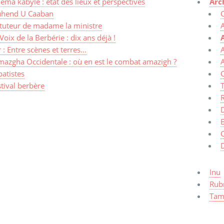
éma kabyle : état des lieux et perspectives
Arc
hend U Caaban
 tuteur de madame la ministre
A
Voix de la Berbérie : dix ans déjà !
r : Entre scènes et terres...
A
mazgha Occidentale : où en est le combat amazigh ?
A
atistes
C
tival berbère
R
Inu
Rub
Tama