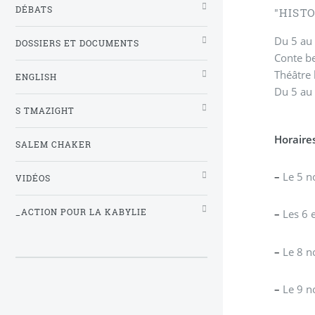
DÉBATS
"HIST
Du 5 au 
DOSSIERS ET DOCUMENTS
Conte be
Théâtre 
ENGLISH
Du 5 au
S TMAZIGHT
Horaires
SALEM CHAKER
–
Le 5 n
VIDÉOS
_ACTION POUR LA KABYLIE
–
Les 6 
–
Le 8 n
–
Le 9 n