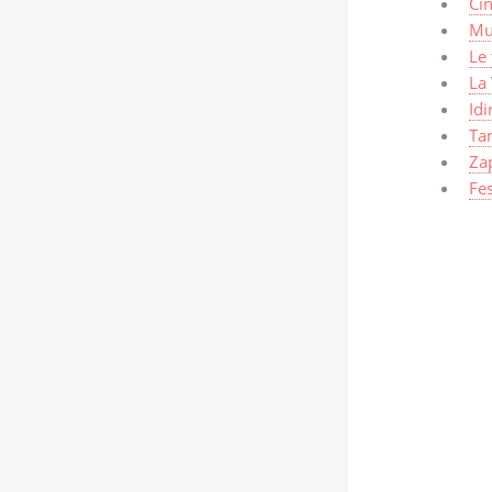
Cin
Mu
Le
La 
Idi
Ta
Zap
Fes