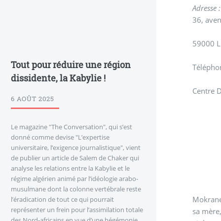
Adresse :
36, ave
59000 L
Tout pour réduire une région
Télépho
dissidente, la Kabylie !
Centre D
6 AOÛT 2025
Le magazine "The Conversation", qui s’est
donné comme devise "L’expertise
universitaire, l’exigence journalistique", vient
de publier un article de Salem de Chaker qui
analyse les relations entre la Kabylie et le
régime algérien animé par l’idéologie arabo-
musulmane dont la colonne vertébrale reste
Mokrane 
l’éradication de tout ce qui pourrait
représenter un frein pour l’assimilation totale
sa mère,
des Nord-africains en vue d’une hégémonie