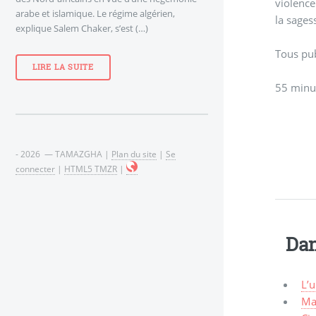
violence
arabe et islamique. Le régime algérien,
la sagess
explique Salem Chaker, s’est (…)
Tous pub
LIRE LA SUITE
55 minu
- 2026 — TAMAZGHA |
Plan du site
|
Se
connecter
|
HTML5 TMZR
|
Dan
L’
Ma