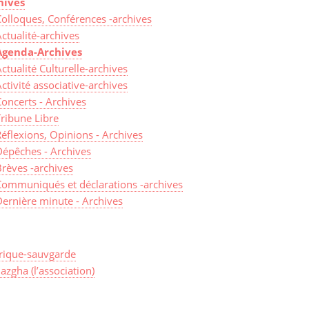
hives
Colloques, Conférences -archives
ctualité-archives
Agenda-Archives
ctualité Culturelle-archives
ctivité associative-archives
oncerts - Archives
Tribune Libre
éflexions, Opinions - Archives
Dépêches - Archives
Brèves -archives
Communiqués et déclarations -archives
Dernière minute - Archives
rique-sauvgarde
zgha (l’association)