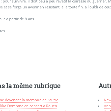
 : pour survivre, il doit peu à peu revêtit la cuirasse du guerrier. M
e et se forge un avenir en résistant, à la toute fin, à l’oubli de ceu
lic à partir de 8 ans.
tes.
s la même rubrique
Aut
une devenant la mémoire de l’autre
New
lika Domrane en concert à Rouen
Ann