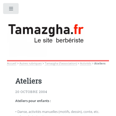
Toggle
Accueil
>
Autres rubriques
>
Tamazgha (l’association)
>
Activités
>
Ateliers
Ateliers
20 OCTOBRE 2004
Ateliers pour enfants :
• Danse, activités manuelles (motifs, dessin), conte, etc.