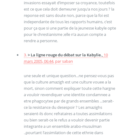
invasions essayait d’imposer sa croyance, toutefois
est ce que cela doit demeurer jusqu’a nos jours ? la
reponse est sans doute non, parce que la foi est
independante de tous les rapports humains, c’est
pour ça que si une partie de la jeunesse kabyle opte
pour le chrestianisme ;elle n’a aucun compte a
rendre a personne.
3.
> La ligne rouge du débat sur la Kabylie.,
10
mars 2005, 06:44
,
par
saban
une seule et unique question...ne pensez-vous pas
que la culture amazigh est une culture vouee a la
mort, sinon comment expliquer toute cette hargne
a vouloir revendiquer une identite condamnee a
etre phagocytee par de grands ensembles ...serait-
ce la resistance du desespoir ? Les amazighs
seraient-ils donc refrataires a toutes assimilations
ou bien serait-ce le refus a vouloir devenir partie
integrante a un ensemble arabo-musulman
..pourtant l’assimilation de cette ethnie dans