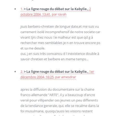
1.
> La ligne rouge du débat sur la Kabylie.,
2
octobre 2004, 13:41
,
par
ravah
jsuis berbero-chretien de longue date,et me suis vu
carrement isolé incomprehensif de notre societe car
vivant tjrs chez nous ! le malheur est que qd g à
rechercher mes semblables je n en trouve encore ps
et sa me desole.
oui, j en suis très convaincu d l inexistence double à
savoir chretien et berbere en meme temps...
2.
> La ligne rouge du débat sur la Kabylie.,
1er
décembre 2004, 16:25
,
par
amesdrar
apres la diffusion du documentaire sur la chaine
franco-allemande "ARTE", il y a beaucoup d’ancre
versé pour villipender ces jeunes un peu differents
de la tendance generale, qui, elle se recalme dans la
foi musulmane, quoiqu’aussi les visions restent