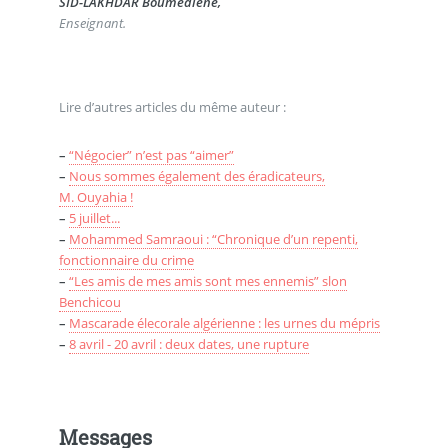
SID-LAKHDAR Boumédiene,
Enseignant.
Lire d’autres articles du même auteur :
–
“Négocier” n’est pas “aimer”
–
Nous sommes également des éradicateurs,
M. Ouyahia !
–
5 juillet...
–
Mohammed Samraoui : “Chronique d’un repenti,
fonctionnaire du crime
–
“Les amis de mes amis sont mes ennemis” slon
Benchicou
–
Mascarade élecorale algérienne : les urnes du mépris
–
8 avril - 20 avril : deux dates, une rupture
Messages