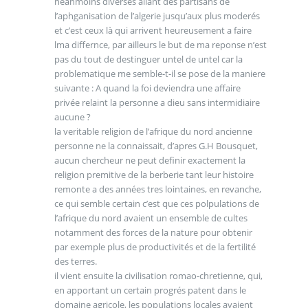
neanmoins diverses allant des partisans de
l’aphganisation de l’algerie jusqu’aux plus moderés
et c’est ceux là qui arrivent heureusement a faire
lma differnce, par ailleurs le but de ma reponse n’est
pas du tout de destinguer untel de untel car la
problematique me semble-t-il se pose de la maniere
suivante : A quand la foi deviendra une affaire
privée relaint la personne a dieu sans intermidiaire
aucune ?
la veritable religion de l’afrique du nord ancienne
personne ne la connaissait, d’apres G.H Bousquet,
aucun chercheur ne peut definir exactement la
religion premitive de la berberie tant leur histoire
remonte a des années tres lointaines, en revanche,
ce qui semble certain c’est que ces polpulations de
l’afrique du nord avaient un ensemble de cultes
notamment des forces de la nature pour obtenir
par exemple plus de productivités et de la fertilité
des terres.
il vient ensuite la civilisation romao-chretienne, qui,
en apportant un certain progrés patent dans le
domaine agricole, les populations locales avaient