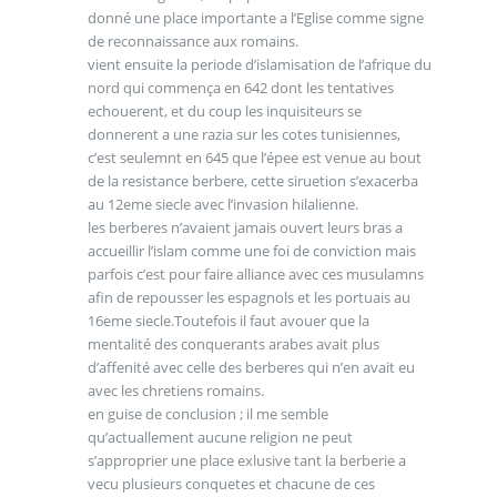
donné une place importante a l’Eglise comme signe
de reconnaissance aux romains.
vient ensuite la periode d’islamisation de l’afrique du
nord qui commença en 642 dont les tentatives
echouerent, et du coup les inquisiteurs se
donnerent a une razia sur les cotes tunisiennes,
c’est seulemnt en 645 que l’épee est venue au bout
de la resistance berbere, cette siruetion s’exacerba
au 12eme siecle avec l’invasion hilalienne.
les berberes n’avaient jamais ouvert leurs bras a
accueillir l’islam comme une foi de conviction mais
parfois c’est pour faire alliance avec ces musulamns
afin de repousser les espagnols et les portuais au
16eme siecle.Toutefois il faut avouer que la
mentalité des conquerants arabes avait plus
d’affenité avec celle des berberes qui n’en avait eu
avec les chretiens romains.
en guise de conclusion ; il me semble
qu’actuallement aucune religion ne peut
s’approprier une place exlusive tant la berberie a
vecu plusieurs conquetes et chacune de ces