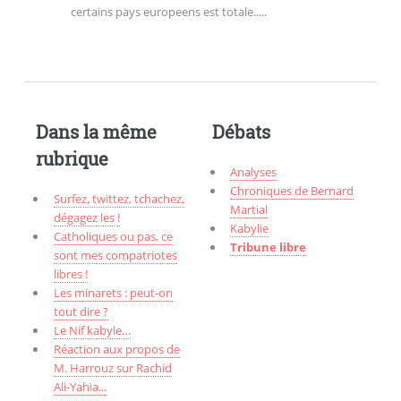
certains pays europeens est totale.....
Dans la même
Débats
rubrique
Analyses
Chroniques de Bernard
Surfez, twittez, tchachez,
Martial
dégagez les !
Kabylie
Catholiques ou pas, ce
Tribune libre
sont mes compatriotes
libres !
Les minarets : peut-on
tout dire ?
Le Nif kabyle…
Réaction aux propos de
M. Harrouz sur Rachid
Ali-Yahia...