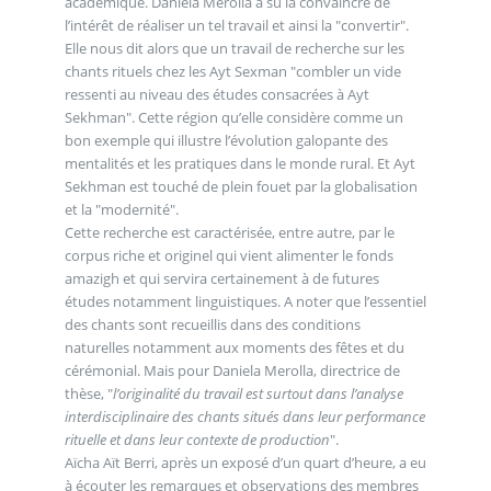
académique. Daniela Merolla a su la convaincre de
l’intérêt de réaliser un tel travail et ainsi la "convertir".
Elle nous dit alors que un travail de recherche sur les
chants rituels chez les Ayt Sexman "combler un vide
ressenti au niveau des études consacrées à Ayt
Sekhman". Cette région qu’elle considère comme un
bon exemple qui illustre l’évolution galopante des
mentalités et les pratiques dans le monde rural. Et Ayt
Sekhman est touché de plein fouet par la globalisation
et la "modernité".
Cette recherche est caractérisée, entre autre, par le
corpus riche et originel qui vient alimenter le fonds
amazigh et qui servira certainement à de futures
études notamment linguistiques. A noter que l’essentiel
des chants sont recueillis dans des conditions
naturelles notamment aux moments des fêtes et du
cérémonial. Mais pour Daniela Merolla, directrice de
thèse, "
l’originalité du travail est surtout dans l’analyse
interdisciplinaire des chants situés dans leur performance
rituelle et dans leur contexte de production
".
Aïcha Aït Berri, après un exposé d’un quart d’heure, a eu
à écouter les remarques et observations des membres