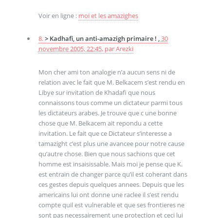
Voir en ligne :
moi et les amazighes
8.
> Kadhafi, un anti-amazigh primaire ! ,
30
novembre 2005, 22:45
,
par
Arezki
Mon cher ami ton analogie n’a aucun sens ni de
relation avec le fait que M. Belkacem s’est rendu en
Libye sur invitation de Khadafi que nous
connaissons tous comme un dictateur parmi tous
les dictateurs arabes. Je trouve que c une bonne
chose que M. Belkacem ait repondu a cette
invitation. Le fait que ce Dictateur s’interesse a
tamazight c’est plus une avancee pour notre cause
qu’autre chose. Bien que nous sachions que cet
homme est insaisissable. Mais moi je pense que K.
est entrain de changer parce qu’il est coherant dans
ces gestes depuis quelques annees. Depuis que les
americains lui ont donne une raclee il s’est rendu
compte quil est vulnerable et que ses frontieres ne
sont pas necessairement une protection et ceci lui