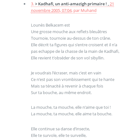
3.
> Kadhafi, un anti-amazigh primaire ! ,
21
novembre 2005, 07:04
,
par
Muhand
Lounès Belkacem est
Une grosse mouche aux reflets bleuâtres
Tournoie, tournoie au-dessus de ton crâne.
Elle décrit ta figures qui s’entre croisent et il n’a
pas echappe de la chasse de la main de Kadhafi,
Elle revient t’obséder de son vol sibyllin.
Je voudrais l’écraser, mais c’est en vain
Ce n’est pas son vrombissement qui te hante
Mais sa ténacité à revenir à chaque fois
Sur ta bouche, au même endroit.
La mouche, ta mouche, elle n’aime que toi !
La mouche, ta mouche, elle aime ta bouche.
Elle continue sa danse d’insecte,
Elle te survole, elle te surveille,