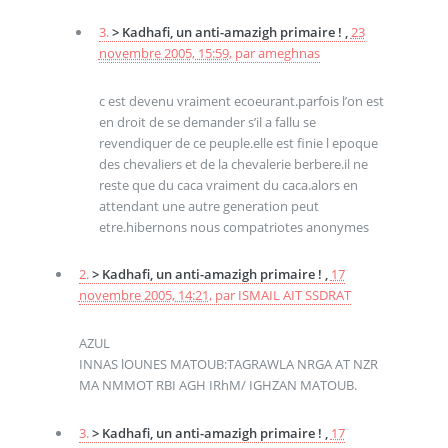
3.
> Kadhafi, un anti-amazigh primaire ! ,
23
novembre 2005, 15:59
,
par
ameghnas
c est devenu vraiment ecoeurant.parfois l’on est
en droit de se demander s’il a fallu se
revendiquer de ce peuple.elle est finie l epoque
des chevaliers et de la chevalerie berbere.il ne
reste que du caca vraiment du caca.alors en
attendant une autre generation peut
etre.hibernons nous compatriotes anonymes
2.
> Kadhafi, un anti-amazigh primaire ! ,
17
novembre 2005, 14:21
,
par
ISMAIL AIT SSDRAT
AZUL
INNAS lOUNES MATOUB:TAGRAWLA NRGA AT NZR
MA NMMOT RBI AGH IRhM/ IGHZAN MATOUB.
3.
> Kadhafi, un anti-amazigh primaire ! ,
17