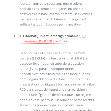
Alors, un ami de la cause amzighe le colonel
Kadhafi ? Les tombes anonymes où ont été
ensevelies à la hâte les trop nombreuses victimes
berbères de ce cruel dictateur sont largement
suffisantes pour répondre par la négative.
4.
> Kadhafi, un anti-amazigh primaire ! ,
18
novembre 2005, 07:28
,
par
Zizou
Le tir nourri de toutes parts contre une ONG
berbère (LE CMA) invitée par un chef d’Etat ( le
despote libyen)pour discuter de la question
Amazigh, me parait disproportionné.
Khadafi n’est pas plus ni moins despote que ses
homologues d’Afrique du Nord. Et pourtant des
organisations politiques à fort ancrage berbère (Le
RCD dans ce cas de figure) ont bien participé à
donner une légitimité démocratique à un régime
honni et vomi par tous. On oublie ce passé récent (
et c’est une bonne chose pour reconstruire un
rapport de force) et on trouve à ces dernières des