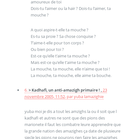
amoureux de toi
Dois-tu l’aimer ou la haïr ? Dois-tu l’aimer, ta
mouche ?
A quoi aspire-t-elle ta mouche ?
Es-tu sa proie ? Sa chose conquise ?
T’aime-t-elle pour ton corps ?
Ou bien pour toi ?
Est-ce qu’elle t’aime ta mouche ?
Mais est-ce qu’elle t’aime ta mouche ?
La mouche, ta mouche, elle n’aime que toi !
La mouche, ta mouche, elle aime ta bouche.
6.
> Kadhafi, un anti-amazigh primaire ! ,
23
novembre 2005, 11:52
,
par
yuba lamazighie
yuba moi je dis a tout les amzighs la ou il soit que l
kadhafi et autres ne sont que des pions des
marionete il faut les combatre leure apprenedre que
la grande nation des amazighes ça date de plusieure
siecle les pions ne pourons rien faire les amazighes