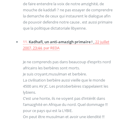
de faire entendre la voix de notre amzighité, de
mouche de kaddafi ? ne pas essayer de comprendre
la demarche de ceux qui instaurent le dialogue afin
de pouvoir defendre notre cause , est aussi primaire
que la politique dictatoriale libyenne.
11.
Kadhafi, un anti-amazigh primaire ! ,
22 juillet
2007, 23:44
,
par
REDA
Je ne comprends pas dans beaucoup d’esprits nord
africains les berbères sont morts.
Je suis croyant,musulman et berbère.
La civilisation berbère aussi vieille que le monde
4500 ans AV JC. Les protoberbères s’appelaient les
lybiens.
C’est une honte, ils ne voyent pas d’intérêt dans
l’amazghité en Afrique du nord. Quel dommage !!!
pour ce pays qui est la LYBIE.
On peut être musulman et avoir une idendité !!!