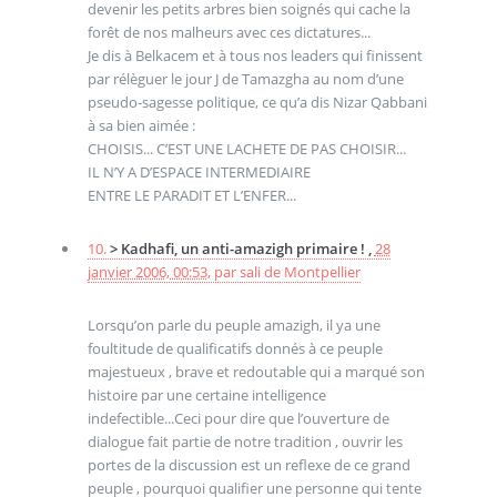
devenir les petits arbres bien soignés qui cache la
forêt de nos malheurs avec ces dictatures...
Je dis à Belkacem et à tous nos leaders qui finissent
par rélèguer le jour J de Tamazgha au nom d’une
pseudo-sagesse politique, ce qu’a dis Nizar Qabbani
à sa bien aimée :
CHOISIS... C’EST UNE LACHETE DE PAS CHOISIR...
IL N’Y A D’ESPACE INTERMEDIAIRE
ENTRE LE PARADIT ET L’ENFER...
10.
> Kadhafi, un anti-amazigh primaire ! ,
28
janvier 2006, 00:53
,
par
sali de Montpellier
Lorsqu’on parle du peuple amazigh, il ya une
foultitude de qualificatifs donnés à ce peuple
majestueux , brave et redoutable qui a marqué son
histoire par une certaine intelligence
indefectible...Ceci pour dire que l’ouverture de
dialogue fait partie de notre tradition , ouvrir les
portes de la discussion est un reflexe de ce grand
peuple , pourquoi qualifier une personne qui tente