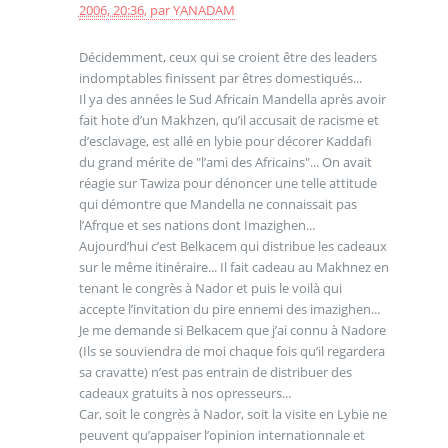
2006, 20:36
,
par
YANADAM
Décidemment, ceux qui se croient être des leaders
indomptables finissent par êtres domestiqués...
Il ya des années le Sud Africain Mandella après avoir
fait hote d’un Makhzen, qu’il accusait de racisme et
d’esclavage, est allé en lybie pour décorer Kaddafi
du grand mérite de "l’ami des Africains"... On avait
réagie sur Tawiza pour dénoncer une telle attitude
qui démontre que Mandella ne connaissait pas
l’Afrque et ses nations dont Imazighen...
Aujourd’hui c’est Belkacem qui distribue les cadeaux
sur le même itinéraire... Il fait cadeau au Makhnez en
tenant le congrès à Nador et puis le voilà qui
accepte l’invitation du pire ennemi des imazighen...
Je me demande si Belkacem que j’ai connu à Nadore
(Ils se souviendra de moi chaque fois qu’il regardera
sa cravatte) n’est pas entrain de distribuer des
cadeaux gratuits à nos opresseurs...
Car, soit le congrès à Nador, soit la visite en Lybie ne
peuvent qu’appaiser l’opinion internationnale et