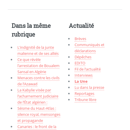
Dans la même
Actualité
rubrique
Brèves
Communiqués et
L’indignité́ de la junte
déclarations
malienne et de ses alliés
Dépêches
Ce que révèle
EDITO
l’arrestation de Boualem
Fil de l’actualité
Sansal en Algérie
Interviews
Menaces contre les civils
La Une
de l’Azawad
Lu dans la presse
La Kabylie visée par
Reportages
l’acharnement judiciaire
Tribune libre
de l’État algérien :
Séisme du Haut-Atlas :
silence royal, mensonges
et propagande
Canaries : le front de la