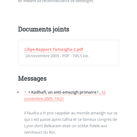
en matière de reconnaissance de tamazight.
Documents joints
Libye-Rapport-Tamazgha-2.pdf
24 novembre 2005
-
PDF
-
745.5 kio
Messages
1.
> Kadhafi, un anti-amazigh primaire ! ,
16
novembre 2005, 19:21
il faudra a tt prix rappeler au monde amazigh sur ce
qui s est passe apres tafira et ce fameux congres de
Lyon dont Belkacem etait un soldat fidele aux
serviteurs du Roi.