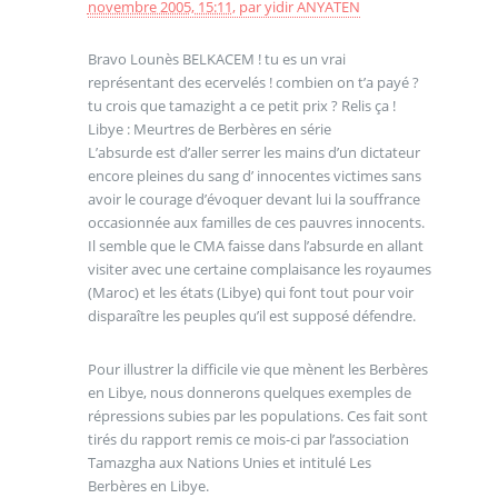
novembre 2005, 15:11
,
par
yidir ANYATEN
Bravo Lounès BELKACEM ! tu es un vrai
représentant des ecervelés ! combien on t’a payé ?
tu crois que tamazight a ce petit prix ? Relis ça !
Libye : Meurtres de Berbères en série
L’absurde est d’aller serrer les mains d’un dictateur
encore pleines du sang d’ innocentes victimes sans
avoir le courage d’évoquer devant lui la souffrance
occasionnée aux familles de ces pauvres innocents.
Il semble que le CMA faisse dans l’absurde en allant
visiter avec une certaine complaisance les royaumes
(Maroc) et les états (Libye) qui font tout pour voir
disparaître les peuples qu’il est supposé défendre.
Pour illustrer la difficile vie que mènent les Berbères
en Libye, nous donnerons quelques exemples de
répressions subies par les populations. Ces fait sont
tirés du rapport remis ce mois-ci par l’association
Tamazgha aux Nations Unies et intitulé Les
Berbères en Libye.