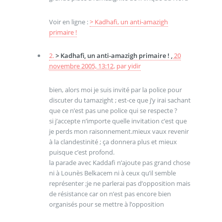
Voir en ligne :
> Kadhafi, un anti-amazigh
primaire !
2.
> Kadhafi, un anti-amazigh primaire ! ,
20
novembre 2005, 13:12
,
par
yidir
bien, alors moi je suis invité par la police pour
discuter du tamazight ; est-ce que j’y irai sachant
que ce n’est pas une police qui se respecte ?
si j’accepte n’importe quelle invitation c’est que
je perds mon raisonnement.mieux vaux revenir
à la clandestinité ; ça donnera plus et mieux
puisque c’est profond.
la parade avec Kaddafi n’ajoute pas grand chose
ni à Lounès Belkacem ni à ceux qu’il semble
représenter ;je ne parlerai pas d’opposition mais
de résistance car on n’est pas encore bien
organisés pour se mettre à l’opposition