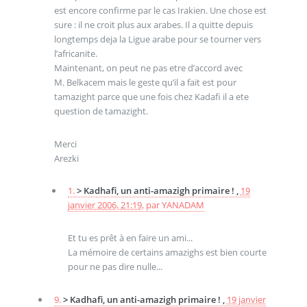
est encore confirme par le cas Irakien. Une chose est
sure : il ne croit plus aux arabes. Il a quitte depuis
longtemps deja la Ligue arabe pour se tourner vers
l’africanite.
Maintenant, on peut ne pas etre d’accord avec
M. Belkacem mais le geste qu’il a fait est pour
tamazight parce que une fois chez Kadafi il a ete
question de tamazight.
Merci
Arezki
1.
> Kadhafi, un anti-amazigh primaire ! ,
19
janvier 2006, 21:19
,
par
YANADAM
Et tu es prêt à en faire un ami...
La mémoire de certains amazighs est bien courte
pour ne pas dire nulle...
9.
> Kadhafi, un anti-amazigh primaire ! ,
19 janvier