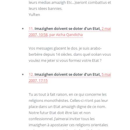
leurs medias amazigh Etc...)seront combattus et
leurs idees bannies.
Yuften
11.
Imazighen doivent se doter d’un Etat,
2 mai
2007, 10:58
,
par
Aïcha Qandicha
Vos messages glacent le dos. je suis arabo-
berbère depuis 14 siècles. dans quel océan vous
voulez me jeter si vous formez votre Etat ?
12.
Imazighen doivent se doter d’un Etat,
5 mai
2007, 17:15
Tu as tout à fait raison, en ce qui concerne les
religions monothéistes. Celles-ci n’ont pas leur
place dans un Etat amazigh digne de ce nom.
Notre futur Etat doit être laïc et non
confessionnel. J’aimerai inviter tous les
imazighen à apostasier ces religions orientales