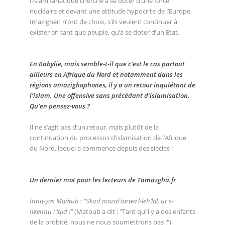
l’Islam fanatique cherche à se doter d’une force
nucléaire et devant une attitude hypocrite de l’Europe,
Imazighen n’ont de choix, s’ils veulent continuer à
exister en tant que peuple, qu’à se doter d’un Etat.
En Kabylie, mais semble-t-il que c’est le cas partout
ailleurs en Afrique du Nord et notamment dans les
régions amazighophones, il y a un retour inquiétant de
l’islam. Une offensive sans précédant d’islamisation.
Qu’en pensez-vous ?
Il ne s’agit pas d’un retour, mais plutôt de la
continuation du processus d’islamisation de l’Afrique
du Nord, lequel a commencé depuis des siècles !
Un dernier mot pour les lecteurs de Tamazgha.fr
Inna-yas Maâtub : "Skud mazal tarwa l-leh’lal, ur s-
nkennu i lqid !"
(Matoub a dit : "Tant qu’il y a des enfants
de la probité, nous ne nous soumettrons pas !")