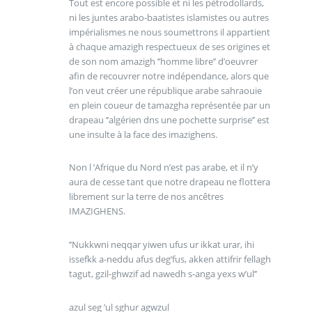
Tout est encore possible et ni les pétrodollards,
ni les juntes arabo-baatistes islamistes ou autres
impérialismes ne nous soumettrons il appartient
à chaque amazigh respectueux de ses origines et
de son nom amazigh ’’homme libre’’ d’oeuvrer
afin de recouvrer notre indépendance, alors que
l’on veut créer une république arabe sahraouie
en plein coueur de tamazgha représentée par un
drapeau ’’algérien dns une pochette surprise’’ est
une insulte à la face des imazighens.
Non l ’Afrique du Nord n’est pas arabe, et il n’y
aura de cesse tant que notre drapeau ne flottera
librement sur la terre de nos ancêtres
IMAZIGHENS.
’’Nukkwni neqqar yiwen ufus ur ikkat urar, ihi
issefkk a-neddu afus deg’fus, akken attifrir fellagh
tagut, gzil-ghwzif ad nawedh s-anga yexs w’ul’’
azul seg ’ul sghur agwzul