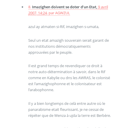
8.
Imazighen doivent se doter d’un Etat,
9 avril
2007, 14:24
,
par
AGWZUL
azul ay atmaten si-Rif, imazighen s-umata,
Seul un etat amazigh souverain serait garant de
nos institutions démocratiquements
approuvées par le peuple.
Il est grand temps de revendiquer ce droit à
notre auto-détermination à savoir, dans le Rif
comme en Kabylie ou dns les AWRAS, le colonisé
est l’amazighophonne et le colonisateur est
l’arabophonne.
Il y a bien longtemps de celà entre autre où le
panarabisme etait fleurissant, je ne cessai de
répéter que de Wenza à ujda la terre est Berbère.