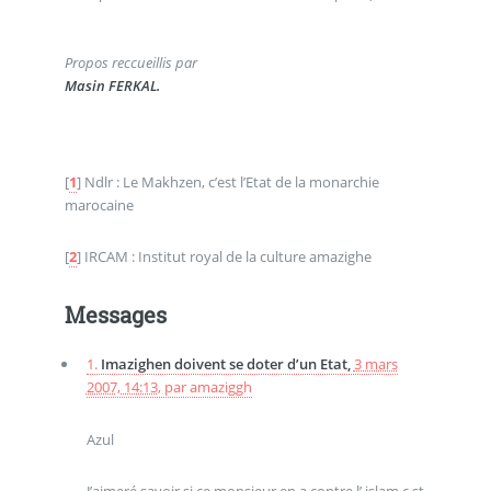
Propos reccueillis par
Masin FERKAL.
[
1
]
Ndlr : Le Makhzen, c’est l’Etat de la monarchie
marocaine
[
2
]
IRCAM : Institut royal de la culture amazighe
Messages
1.
Imazighen doivent se doter d’un Etat,
3 mars
2007, 14:13
,
par
amaziggh
Azul