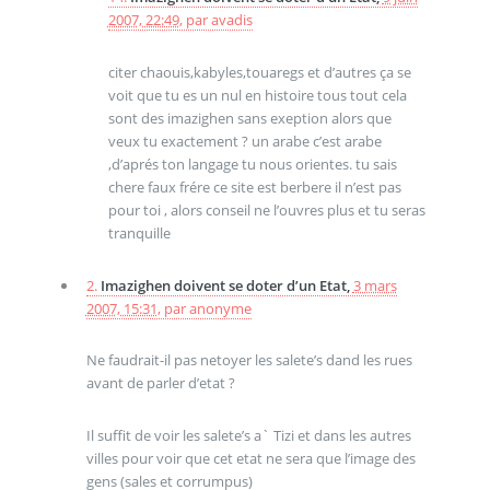
2007, 22:49
,
par
avadis
citer chaouis,kabyles,touaregs et d’autres ça se
voit que tu es un nul en histoire tous tout cela
sont des imazighen sans exeption alors que
veux tu exactement ? un arabe c’est arabe
,d’aprés ton langage tu nous orientes. tu sais
chere faux frére ce site est berbere il n’est pas
pour toi , alors conseil ne l’ouvres plus et tu seras
tranquille
2.
Imazighen doivent se doter d’un Etat,
3 mars
2007, 15:31
,
par
anonyme
Ne faudrait-il pas netoyer les salete’s dand les rues
avant de parler d’etat ?
Il suffit de voir les salete’s a` Tizi et dans les autres
villes pour voir que cet etat ne sera que l’image des
gens (sales et corrumpus)