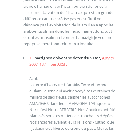
J’aimeré savoir si ce monsieur en a contre l’ islam c st
a dire é haineu enver l’ islam ou bien dénonce til
linstrumentalization de l’ islam ce qui est un grande
différence car il ne précise pas et est flu, il ne
dénonce pas l’ exploitation de lislam il en a apr-s les
arabo-musulman donc les musulman et donc tout
ce qui est musulman i compri l’ amazigh je veu une
répopnse merc tanmmirt nun a imdukal
1.
Imazighen doivent se doter d’un Etat,
4 mars
2007, 18:44
,
par
AKSIL
Azul.
La terre d’islam, c’est l’arabie. Terre et terreur
d’islam, la syrie qui avait envoyé ses centaines de
milliers de sacrifieurs, saigner les autochtones
AMAZIGHS dans leur TAMAZGHA. L’Afrique du
Nord c’est Notre BERBERIE. Nos Ancètres ont été
islamisés sous les milliers de tranchants d’épées.
Nos ancètres avaient leurs religions - Catholique
- judaïsme et liberté de croire ou pas... Moi et les