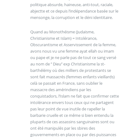
politique absurde, haineuse, anti-tout, raciale,
abjectte et ce depuis l’indépendance basée sur le
mensonge, la corruption et le déni identitaire.
Quand au Monothéisme (Judaïsme,
Christianisme et Islam) = Intolérance,
Obscurantisme et Asservissement de la femme,
avons nous vu une femme ayat ellah ou imam
ou pape et je ne parle pas de tout ce sang versé
au nom de ’’ Dieu’’ exp Christianisme la st-
barthélémy où des milliers de protestants se
sont fait massacrés (femmes enfants vieillards)
celà se passait en France, sans oublier le
massacre des amérindiens par les
conquistadors, l’Islam ne fait que confirmer cette
intolérance envers tous ceux qui ne partagent
pas leur point de vue inutile de rapeller la
barbarie cruelle et ce même si bien entendu la
pluparts de ces assassins sanguinaires sont ou
ont été manipulés par les sbires des
gouvernements en place ou par des puissances