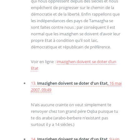
qui nous oppressent depuis des siècles et nous
empêchent de progresser sur le chemin de la
démocratie et de la liberté. Enfin rappellons que
les indépendances des pays de Tamazgha se
sont faites contre nous ; par conséquent il est
normal que les imazighen se doivent d’avoir leur
propre Etat à condition qu’il soit laïc,
démocratique et républicain de préférence.
Voir en ligne :
imazighen doivent se doter d’un
Etat
13.
Imazighen doivent se doter d’un Etat,
16 mai
2007, 09:49
N’ais aucune crainte on veut simplement te
renvoyer chez ton grand pére Oqba puisque tu
te dis arabe (arabo-berbere n’existant pas
surtout il y a 14 siécles.)
14.
Imazighen doivent se doter d’un Etat,
9 juin