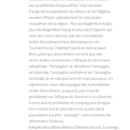
aux problémes d’aujourd’hui. Une certaine
frange de la population du Maroc et de l’Algérie,
veulent effacer radicalement le coté arabo
musulman de la région. Plus de Maghrib el Arabi,
plus de Maghtib(el Aqsa) et plus de El Djaza’ir qui
sont des noms donnés par les Colonialistes
Arabo Musulmans.Peut-être laissera-t-on
Tounés(Tunis), Trablés(Tripoli) et même peut-
être Lybia qui, assurément ne sont pas des
noms arabo musulmans.L’Afrique du Nord sera
rebaptisée "Tamazgha" et divisée en Tamazgha
occidentale, Tamazgha centrale et en Tamazgha
orientale. Je ne sais pas encore trop pourquoi, on
reprend les vieux découpages des Colonialistes
Arabo Musulmans. Jusque là, pas trop de
problémes car l’Afrique du Nord en a vu d’autres.
A mon avis le probléme se compliquera lorsque
l’on voudra forcer plus des trois quarts de la
population à parler "amazigh", sans compter les
réfractaires Chaouis,
Kabyles,Mozabites,Rifains,Chleuhs,Soussis,Touaregs,