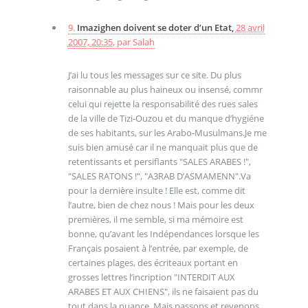
9.
Imazighen doivent se doter d’un Etat,
28 avril
2007, 20:35
,
par
Salah
J’ai lu tous les messages sur ce site. Du plus
raisonnable au plus haineux ou insensé, commr
celui qui rejette la responsabilité des rues sales
de la ville de Tizi-Ouzou et du manque d’hygiéne
de ses habitants, sur les Arabo-Musulmans.Je me
suis bien amusé car il ne manquait plus que de
retentissants et persiflants "SALES ARABES !",
"SALES RATONS !", "A3RAB D’ASMAMENN".Va
pour la dernière insulte ! Elle est, comme dit
l’autre, bien de chez nous ! Mais pour les deux
premières, il me semble, si ma mémoire est
bonne, qu’avant les Indépendances lorsque les
Français posaient à l’entrée, par exemple, de
certaines plages, des écriteaux portant en
grosses lettres l’incription "INTERDIT AUX
ARABES ET AUX CHIENS", ils ne faisaient pas du
tout dans la nuance. Mais passons et revenons