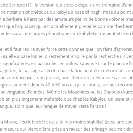
 cette écriture (1) : la version qui circule depuis une trentaine d
’une notation phonétique du kabyle à base tifinagh, mise au point 
ie berbère à Paris par des amateurs pleins de bonne volonté mais
est que l’alphabet qui est actuellement présenté comme "berbère",
er les caractéristiques phonétiques du kabyle) et ne peut être en
e, et il faut redire avec force cette donnée que l’on feint d’ignorer
 usuelle à base latine, directement inspiré par la recherche univer
 significatives, en particulier en milieu kabyle. Et sur le plan de 
algérien, le passage à l’écrit à base latine peut être désormais con
ions nombreuses, une presse, une littérature, des revues associativ
ogressivement depuis 40 à 50 ans et qui a connu, sur nos recomm
ne vingtaine d’années. Même les Mozabites ou les Chaouis (Aurès
 bien plus largement maîtrisée que chez les Kabyles, utilisent et
langue, alors que leur langue de travail reste l’arabe !
au Maroc, l’écrit berbère est à la fois moins stabilisé (avec une co
la mesure qui vient d’être prise en faveur des tifinagh pourrait do