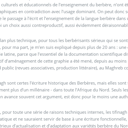
s culturels et éducationnels de l’enseignement du berbère, n’ont é
aphiques en contradiction avec l’usage dominant. On peut donc se 
 le passage à l’écrit et l’enseignement de la langue berbère dans 
 un choix aussi contreproductif, aussi évidemment déraisonnabl
lan plus technique, pour tous les berbérisants sérieux qui se sont
, pour ma part, je m’en suis expliqué depuis plus de 20 ans : une
ie latine, parce que l’essentiel de la documentation scientifique di
atif d’aménagement de cette graphie a été mené, depuis au moins 5
 public (revues associatives, production littéraire), au Maghreb 
nagh sont certes l’écriture historique des Berbères, mais elles sont s
ment plus d’un millénaire - dans toute l’Afrique du Nord. Seuls les 
n avance souvent cet argument, est donc pour le moins une authen
, pour toute une série de raisons techniques internes, les tifinagh
ique et ne sauraient servir de base à une écriture fonctionnelle
sérieux d’actualisation et d’adaptation aux variétés berbère du Nor