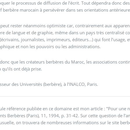
oquer le processus de diffusion de l’écrit. Tout dépendra donc 
if berbère marocain à persévérer dans ses orientations antérieur
peut rester néanmoins optimiste car, contrairement aux apparences
re de langue et de graphie, même dans un pays très centralisé co
(écrivains, journalistes, imprimeurs, éditeurs...) qui font l’usage, 
phique et non les pouvoirs ou les administrations.
 donc que les créateurs berbères du Maroc, les associations contin
n qu’ils ont déjà prise.
esseur des Universités (berbère), à l’INALCO, Paris.
eule référence publiée en ce domaine est mon article : "Pour une n
s Berbères (Paris), 11, 1994, p. 31-42. Sur cette question de 
usuelle, on trouvera de nombreuses informations sur le site berb