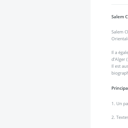
Salem 
Salem CH
Oriental
Il a éga
d’Alger 
Il est a
biograph
Principa
1. Un pa
2. Texte