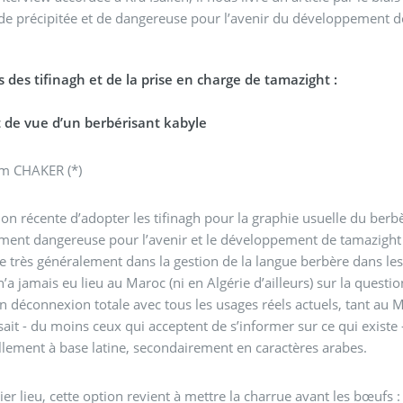
 de précipitée et de dangereuse pour l’avenir du développement 
 des tifinagh et de la prise en charge de tamazight :
t de vue d’un berbérisant kabyle
em CHAKER (*)
ion récente d’adopter les tifinagh pour la graphie usuelle du berbè
ment dangereuse pour l’avenir et le développement de tamazight d
e très généralement dans la gestion de la langue berbère dans le
n’a jamais eu lieu au Maroc (ni en Algérie d’ailleurs) sur la questio
n déconnexion totale avec tous les usages réels actuels, tant a
ait - du moins ceux qui acceptent de s’informer sur ce qui existe -
llement à base latine, secondairement en caractères arabes.
er lieu, cette option revient à mettre la charrue avant les bœufs 