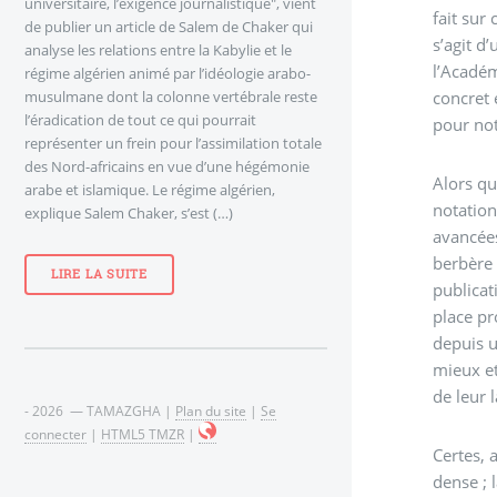
universitaire, l’exigence journalistique", vient
fait sur
de publier un article de Salem de Chaker qui
s’agit d
analyse les relations entre la Kabylie et le
l’Académ
régime algérien animé par l’idéologie arabo-
concret 
musulmane dont la colonne vertébrale reste
l’éradication de tout ce qui pourrait
pour not
représenter un frein pour l’assimilation totale
des Nord-africains en vue d’une hégémonie
Alors qu
arabe et islamique. Le régime algérien,
notation
explique Salem Chaker, s’est (…)
avancées
berbère 
LIRE LA SUITE
publicat
place pr
depuis u
mieux et
de leur 
- 2026 — TAMAZGHA |
Plan du site
|
Se
connecter
|
HTML5 TMZR
|
Certes, 
dense ; 