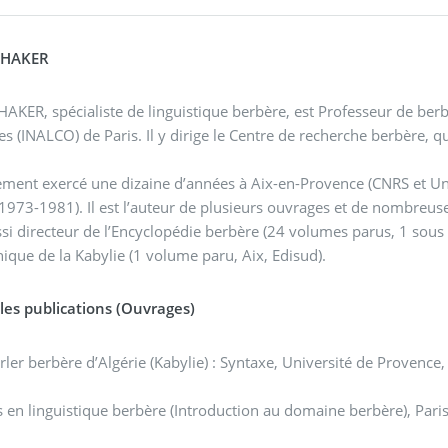
CHAKER
AKER, spécialiste de linguistique berbère, est Professeur de berbèr
es (INALCO) de Paris. Il y dirige le Centre de recherche berbère, q
lement exercé une dizaine d’années à Aix-en-Provence (CNRS et Uni
(1973-1981). Il est l’auteur de plusieurs ouvrages et de nombreuse
ussi directeur de l’Encyclopédie berbère (24 volumes parus, 1 sous 
ique de la Kabylie (1 volume paru, Aix, Edisud).
les publications (Ouvrages)
rler berbère d’Algérie (Kabylie) : Syntaxe, Université de Provence,
s en linguistique berbère (Introduction au domaine berbère), Pari