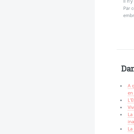
Il n’
Pär 
embro
Dan
A q
en
L’E
Viv
La 
in
La