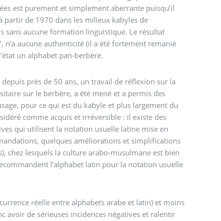
’années est purement et simplement aberrante puisqu’il
à partir de 1970 dans les milieux kabyles de
 sans aucune formation linguistique. Le résultat
 n’a aucune authenticité (il a été fortement remanié
 l’état un alphabet pan-berbère.
, depuis près de 50 ans, un travail de réflexion sur la
sitaire sur le berbère, a été mené et a permis des
l’usage, pour ce qui est du kabyle et plus largement du
sidéré comme acquis et irréversible : il existe des
es qui utilisent la notation usuelle latine mise en
andations, quelques améliorations et simplifications
), chez lesquels la culture arabo-musulmane est bien
 recommandent l’alphabet latin pour la notation usuelle
ncurrence réelle entre alphabets arabe et latin) et moins
nc avoir de sérieuses incidences négatives et ralentir