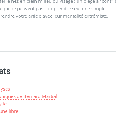
tel le nez en plein milieu du visage : un piège à "cons" !
x qui ne peuvent pas comprendre seul une simple
rendre votre article avec leur mentalité extrémiste.
ats
lyses
oniques de Bernard Martial
lie
une libre