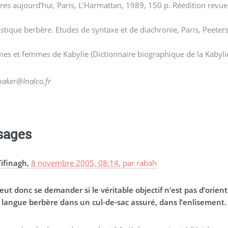
res aujourd’hui, Paris, L’Harmattan, 1989, 150 p. Réédition revu
istique berbère. Etudes de syntaxe et de diachronie, Paris, Peeter
s et femmes de Kabylie (Dictionnaire biographique de la Kabylie
aker@Inalco.fr
sages
Tifinagh,
8 novembre 2005, 08:14
,
par
rabah
ut donc se demander si le véritable objectif n’est pas d’orient
a langue berbère dans un cul-de-sac assuré, dans l’enlisement.