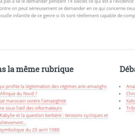
y a pas à se le demander pendant 14 siècles ce qui est à l’évidence 
contre on peut sérieusement se demander en ce qui concerne ceu
uille infantile de ce genre si ils sont réellement capable de comp
s la même rubrique
Déb
ui profite la légitimation des régimes anti-amazighs
Ana
 Afrique du Nord ?
Chr
tat marocain contre l’amazighité
Kaby
re sous l’œil des informateurs
Trib
Kabylie et la question berbère : tensions cycliques et
achèvement...
 symbolique du 20 avril 1980