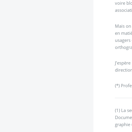
voire bl
associat
Mais on 
en matiè
usagers 
orthogra
J’espère
directio
(*) Prof
(1) La s
Document
graphie 