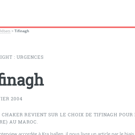
Débats
>
Tifinagh
IGHT : URGENCES
finagh
IER 2004
 CHAKER REVIENT SUR LE CHOIX DE TIFINAGH POUR
RE) AU MAROC.
interview accordée à Kra Isallen, il nous livre un article par le bia