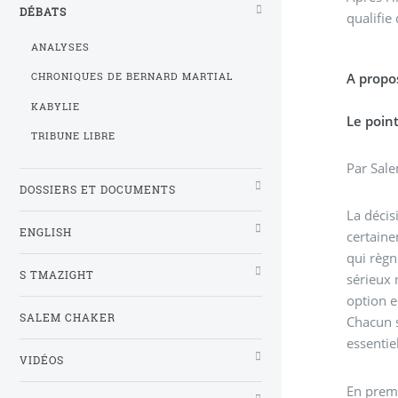
DÉBATS
qualifie
ANALYSES
A propos
CHRONIQUES DE BERNARD MARTIAL
KABYLIE
Le poin
TRIBUNE LIBRE
Par Sal
DOSSIERS ET DOCUMENTS
La décis
ENGLISH
certaine
qui règn
S TMAZIGHT
sérieux 
option e
SALEM CHAKER
Chacun s
essentie
VIDÉOS
En premi