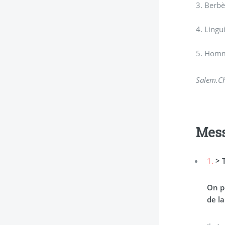
3. Berbè
4. Lingu
5. Homme
Salem.Ch
Mes
1.
> 
On pe
de l