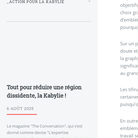
_ACTION POUR LA KABYLIE
objectif
choix gr
d’emblée
pourquoi
Sur un p
doute et
la graph
signific
au grand
Tout pour réduire une région
Les tifi
dissidente, la Kabylie !
certaine
puisqu’o
6 AOÛT 2025
En outre
Le magazine "The Conversation", qui s’est
emblémat
donné comme devise "L’expertise
travail 