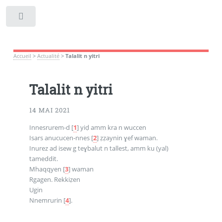
Toggle
Accueil
>
Actualité
>
Talalit n yitri
Talalit n yitri
14 MAI 2021
Innesrurem-d
[
1
]
yiḍ amm kra n wuccen
Isars anucucen-nnes
[
2
]
ẓẓaynin ɣef waman.
Inurez ad isew g teɣbalut n tallest, amm ku (yal)
tameddit.
Mhaqqyen
[
3
]
waman
Rgagen. Rekkiẓen
Ugin
Nnemrurin
[
4
]
.