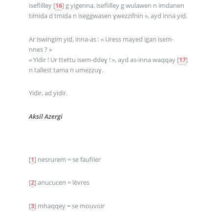
iseflilley
[
16
]
g yigenna, iseflilley g wulawen n imdanen
timiḍa d tmiḍa n iseggwasen ɣwezzifnin », ayd inna yiḍ.
Ar iswingim yiḍ, inna-as : « Uress mayed igan isem-
nnes ? »
« Yidir ! Ur ttettu isem-ddeɣ ! », ayd as-inna waqqay
[
17
]
n tallest tama n umeẓẓuɣ.
Yidir, ad yidir.
Aksil Azergi
[
1
]
nesrurem = se faufiler
[
2
]
anucucen = lèvres
[
3
]
mhaqqey = se mouvoir