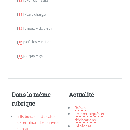
[
13
]
akeffus = suie
[
14
]
kter : charger
[
15
]
ungaẓ = douleur
[
16
]
seflilley = Briller
[
17
]
aqqay = grain
Dans la même
Actualité
rubrique
Brèves
Communiqués et
« Ils buvaient du café en
déclarations
exterminant les pauvres
Dépêches
gens »