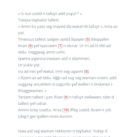
« Is isul usidd n tafuyt add yuɣul ? »
Tseqsa teɣbalut tallest.
« Amm ku yass seg mayed illa wakal tili tafuyt », inna-as
yiḍ.
Tmessus tallest iẓelgen asidd ilqaqen
[
5
]
itleqqafen
iman
[
6
]
ɣef iqaccwen
[
7
]
n idurar. Ur tri ad tt-tfel ad
iddu. Izeggwaɣ amm unhi.
Iɣwma yigenna irwasen asif n idammen.
Ur yukiz yiḍ.
Ira ad ires ɣef wakal. Iṛmi seg uganni
[
8
]
.
« Rẓem-as ad iddu. Aǧǧ-i ad suɣ seg waman-nnem, add
suggzeɣ anuddem d usgunfu ɣef wallen n imdanen i-
ithaggwamen. »
Terẓem tallest i yan ifizer
[
9
]
n tafuyt isellawen, tḍer-d
tallest ɣef udrar.
Ammi isrey useṭṭa. Ansa
[
10
]
iffeɣ usidd, ikcem-t yiḍ.
Iẓleg-t ger iɣallen-nnes dusnin.
Iswa yiḍ seg waman rekkiẓnin n teɣbalut. Yukey d