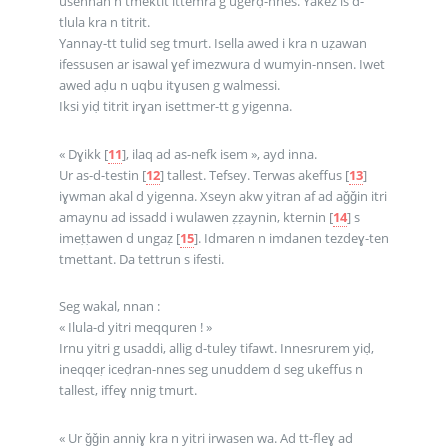
usennan n tmektit ittemra g ugerḍ-nnes. Yakez is d-
tlula kra n titrit.
Yannay-tt tulid seg tmurt. Isella awed i kra n uẓawan
ifessusen ar isawal ɣef imezwura d wumyin-nnsen. Iwet
awed aḍu n uqbu itɣusen g walmessi.
Iksi yiḍ titrit irɣan isettmer-tt g yigenna.
« Dɣikk
[
11
]
, ilaq ad as-nefk isem », ayd inna.
Ur as-d-testin
[
12
]
tallest. Tefsey. Terwas akeffus
[
13
]
iɣwman akal d yigenna. Xseyn akw yitran af ad aǧǧin itri
amaynu ad issadd i wulawen ẓẓaynin, kternin
[
14
]
s
imeṭṭawen d ungaẓ
[
15
]
. Idmaren n imdanen tezdeɣ-ten
tmettant. Da tettrun s ifesti.
Seg wakal, nnan :
« Ilula-d yitri meqquren ! »
Irnu yitri g usaddi, allig d-tuley tifawt. Innesrurem yiḍ,
ineqqeṛ iceḍran-nnes seg unuddem d seg ukeffus n
tallest, iffeɣ nnig tmurt.
« Ur ǧǧin anniɣ kra n yitri irwasen wa. Ad tt-fleɣ ad