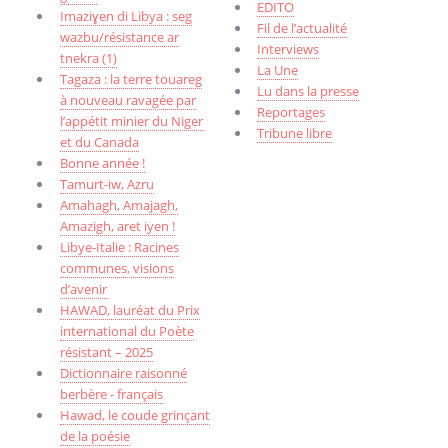
EDITO
Imaziɣen di Libya : seg
Fil de l’actualité
wazbu/résistance ar
Interviews
tnekra (1)
La Une
Tagaza : la terre touareg
Lu dans la presse
à nouveau ravagée par
Reportages
l’appétit minier du Niger
Tribune libre
et du Canada
Bonne année !
Tamurt-iw, Aẓru
Amahagh, Amajagh,
Amazigh, aret iyen !
Libye-Italie : Racines
communes, visions
d’avenir
HAWAD, lauréat du Prix
international du Poète
résistant – 2025
Dictionnaire raisonné
berbère - français
Hawad, le coude grinçant
de la poésie