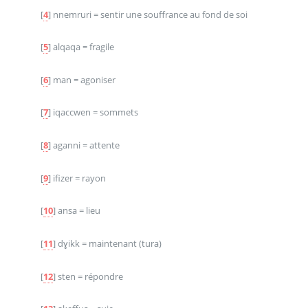
[
4
]
nnemruri = sentir une souffrance au fond de soi
[
5
]
alqaqa = fragile
[
6
]
man = agoniser
[
7
]
iqaccwen = sommets
[
8
]
aganni = attente
[
9
]
ifizer = rayon
[
10
]
ansa = lieu
[
11
]
dɣikk = maintenant (tura)
[
12
]
sten = répondre