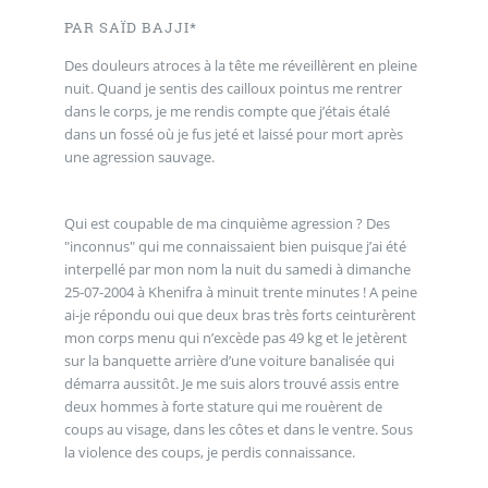
PAR SAÏD BAJJI*
Des douleurs atroces à la tête me réveillèrent en pleine
nuit. Quand je sentis des cailloux pointus me rentrer
dans le corps, je me rendis compte que j’étais étalé
dans un fossé où je fus jeté et laissé pour mort après
une agression sauvage.
Qui est coupable de ma cinquième agression ? Des
"inconnus" qui me connaissaient bien puisque j’ai été
interpellé par mon nom la nuit du samedi à dimanche
25-07-2004 à Khenifra à minuit trente minutes ! A peine
ai-je répondu oui que deux bras très forts ceinturèrent
mon corps menu qui n’excède pas 49 kg et le jetèrent
sur la banquette arrière d’une voiture banalisée qui
démarra aussitôt. Je me suis alors trouvé assis entre
deux hommes à forte stature qui me rouèrent de
coups au visage, dans les côtes et dans le ventre. Sous
la violence des coups, je perdis connaissance.