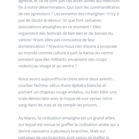
agressé, et ce ne sont pas ces actes lâches qui mettront
fin à notre détermination. Qui sont les commanditaires
de ces agressions ? Les ennemis des Imazighen ! Il n’y a
pas de doute là-dessus ! Et que font certaines
associations amazighes en ce moment ? Elles
organisent des festivals de
tam-tam
et de danses du
ventre ! N’ont-elles pas conscience de leur
domestication ? N’avons-nous rien d’autre à proposer
au monde comme culture à part la danse du ventre
pendant que des militants encaissent des coups
violents au visage et au ventre ?
Nous avons aujourd’hui le choix entre deux avenirs :
courber l’échine, vêtus d’une djellaba blanche et
portant un chapeau rouge andalou, ou bien bâtir une
vraie démocratie avec le risque de voir verser notre
sang dans les rues et de remplir les prisons.
Au Maroc, la civilisation amazighe est un grand arbre
sur lequel est venue se greffer la civilisation arabe qui a
donné naissance à plusieurs branches. Mais sur
certaines de ces branches sont venus se greffer le