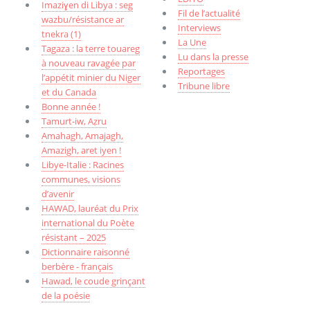
Imaziɣen di Libya : seg
Fil de l’actualité
wazbu/résistance ar
Interviews
tnekra (1)
La Une
Tagaza : la terre touareg
Lu dans la presse
à nouveau ravagée par
Reportages
l’appétit minier du Niger
Tribune libre
et du Canada
Bonne année !
Tamurt-iw, Aẓru
Amahagh, Amajagh,
Amazigh, aret iyen !
Libye-Italie : Racines
communes, visions
d’avenir
HAWAD, lauréat du Prix
international du Poète
résistant – 2025
Dictionnaire raisonné
berbère - français
Hawad, le coude grinçant
de la poésie