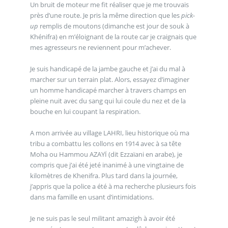
Un bruit de moteur me fit réaliser que je me trouvais
près d’une route. Je pris la même direction que les
pick-
up
remplis de moutons (dimanche est jour de souk à
Khénifra) en m’éloignant de la route car je craignais que
mes agresseurs ne reviennent pour m’achever.
Je suis handicapé de la jambe gauche et j’ai du mal à
marcher sur un terrain plat. Alors, essayez d’imaginer
un homme handicapé marcher à travers champs en
pleine nuit avec du sang qui lui coule du nez et de la
bouche en lui coupant la respiration.
A mon arrivée au village LAHRI, lieu historique où ma
tribu a combattu les collons en 1914 avec à sa tête
Moha ou Hammou AZAYÏ (dit Ezzaïani en arabe), je
compris que j’ai été jeté inanimé à une vingtaine de
kilomètres de Khenifra. Plus tard dans la journée,
j’appris que la police a été à ma recherche plusieurs fois
dans ma famille en usant d’intimidations.
Je ne suis pas le seul militant amazigh à avoir été