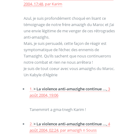
2004, 17:48
,
par
Karim
Azul, je suis profondément choqué en lisant ce
témoignage de notre frère amazigh du Maroc et j’ai
une envie légitime de me venger de ces rétrogrades
anti-amazighs.
Mais, je suis persuadé, cette façon de réagir est
symptomatique de l’échec des ennemis de
Tamazight. Qu’ils sachent que nous continuerons
notre combat et rien ne nous arrêtera !
Je suis de tout coeur avec vous amazighs du Maroc.
Un Kabyle d’Algérie
1.
> La violence anti-amazighe continue ...,
3
août 2004, 19:06
Tanemmirt a gma-tnegh Karim !
2.
> La violence anti-amazighe continue ...,
4
août 2004, 02:24
,
par
amazigh n Souss