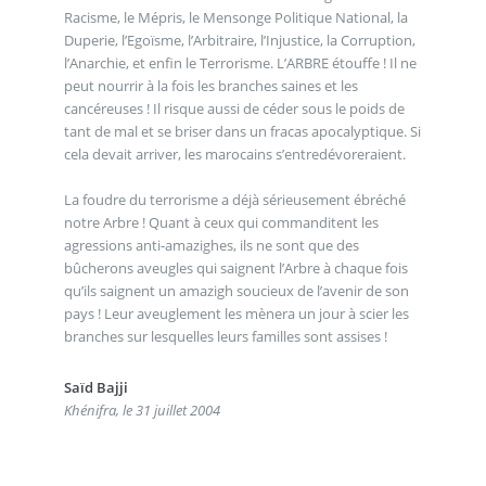
Racisme, le Mépris, le Mensonge Politique National, la
Duperie, l’Egoïsme, l’Arbitraire, l’Injustice, la Corruption,
l’Anarchie, et enfin le Terrorisme. L’ARBRE étouffe ! Il ne
peut nourrir à la fois les branches saines et les
cancéreuses ! Il risque aussi de céder sous le poids de
tant de mal et se briser dans un fracas apocalyptique. Si
cela devait arriver, les marocains s’entredévoreraient.
La foudre du terrorisme a déjà sérieusement ébréché
notre Arbre ! Quant à ceux qui commanditent les
agressions anti-amazighes, ils ne sont que des
bûcherons aveugles qui saignent l’Arbre à chaque fois
qu’ils saignent un amazigh soucieux de l’avenir de son
pays ! Leur aveuglement les mènera un jour à scier les
branches sur lesquelles leurs familles sont assises !
Saïd Bajji
Khénifra, le 31 juillet 2004