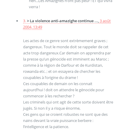
rien...Les Amazighes n’ont pas peur ! ET qui vivra
verra !
3.
> La violence anti-amazighe continue ...,
3 août
2004, 13:49
Les actes de ce genre sont extrèmement graves ;
dangereux. Tout le monde doit se rappeler de cet
acte trop dangereux.Car demain on apprendra par
la presse qu’un génocide est imminent au Maroc ;
comme à la région de Darfour et de Kurdistan,
rowanda etc. ; et on essayera de chercher les
coupables à l’origine du drame !
Ces coupables de demain on les connait
aujourd’hui ! doit on attendre le génocide pour
commencer à les rechercher ?
Les criminels qui ont agit de cette sorte doivent être
jugés. Si non il y a risque énorme,
Ces gens qui se croient robustes ne sont que des
nains devant la vraie puissance berbere :
l’intelligence et la patience.