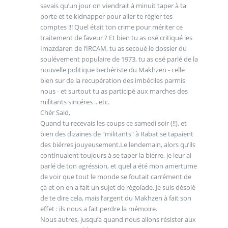
savais qu’un jour on viendrait à minuit taper à ta
porte et te kidnapper pour aller te régler tes
comptes !!! Quel était ton crime pour mériter ce
traitement de faveur ? Et bien tu as osé critiqué les
Imazdaren de l’IRCAM, tu as secoué le dossier du
soulévement populaire de 1973, tu as osé parlé de la
nouvelle politique berbériste du Makhzen - celle
bien sur de la recupération des imbéciles parmis
nous - et surtout tu as participé aux marches des
militants sincéres .. etc.
Chér Said,
Quand tu recevais les coups ce samedi soir (!!), et
bien des dizaines de "militants" à Rabat se tapaient
des biérres jouyeusement.Le lendemain, alors qu’ils
continuaient toujours à se taper la biérre, je leur ai
parlé de ton agréssion, et quel a été mon amertume
de voir que tout le monde se foutait carrément de
çà et on en a fait un sujet de régolade. Je suis désolé
de te dire cela, mais l’argent du Makhzen à fait son
effet : ils nous a fait perdre la mémoire.
Nous autres, jusqu’à quand nous allons résister aux