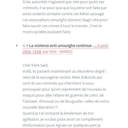
Si les autorités n’agissent pas vite pour punir ces
criminels, il se peut que que la justice soit faite par
actes violents similaire contre ces bêtes sauvage
Les associations amazighs doivent réagir vite pour
faire savoir ces crimes à tout le monde . C’est le
moins qu’elles puissent faire
4.
> La violence anti-amazighe continue ...,
6 août
2004, 14:08
,
par
INSI - MAROC
Chér frére Said,
Voilà, ils passent maintenant au deuxiéme degré :
celui de la sauvagerie raciste. Mais d’abords qui
sont-ils ces criminels qui cherchent à nous
provoquer pour qu’on reprennent de nouveau le
maquis pour aller refaire les guérres de Lehri, de
Tazizawt, d’Anoual ou de Bouguafer..celles de notre
nouvelle liberation ?!
Quand je t’ai contacté le lendemain de ton
agréssion, je voulais juste avoir un complément
d’information pour Agraw car quelques part je