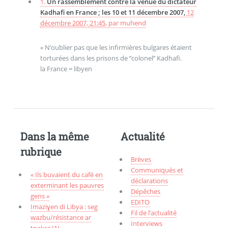
1.
Un rassemblement contre la venue du dictateur
Kadhafi en France ; les 10 et 11 décembre 2007,
12
décembre 2007, 21:45
,
par
muhend
« N’oublier pas que les infirmières bulgares étaient
torturées dans les prisons de ‘‘colonel’’ Kadhafi.
la France = libyen
Dans la même
Actualité
rubrique
Brèves
Communiqués et
« Ils buvaient du café en
déclarations
exterminant les pauvres
Dépêches
gens »
EDITO
Imaziɣen di Libya : seg
Fil de l’actualité
wazbu/résistance ar
Interviews