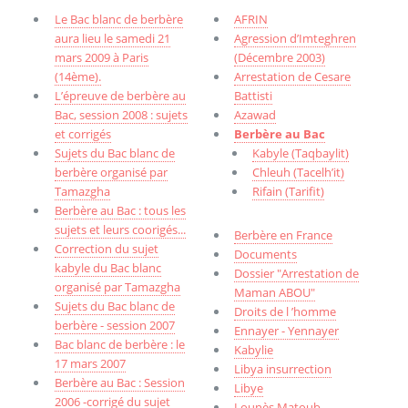
Le Bac blanc de berbère
AFRIN
aura lieu le samedi 21
Agression d’Imteghren
mars 2009 à Paris
(Décembre 2003)
(14ème).
Arrestation de Cesare
L’épreuve de berbère au
Battisti
Bac, session 2008 : sujets
Azawad
et corrigés
Berbère au Bac
Sujets du Bac blanc de
Kabyle (Taqbaylit)
berbère organisé par
Chleuh (Tacelh’it)
Tamazgha
Rifain (Tarifit)
Berbère au Bac : tous les
sujets et leurs coorigés...
Berbère en France
Correction du sujet
Documents
kabyle du Bac blanc
Dossier "Arrestation de
organisé par Tamazgha
Maman ABOU"
Sujets du Bac blanc de
Droits de l ’homme
berbère - session 2007
Ennayer - Yennayer
Bac blanc de berbère : le
Kabylie
17 mars 2007
Libya insurrection
Berbère au Bac : Session
Libye
2006 -corrigé du sujet
Lounès Matoub