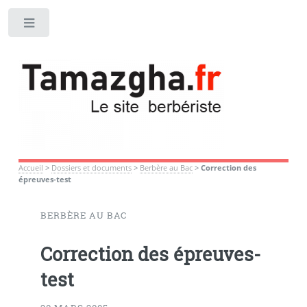
Toggle
Accueil
>
Dossiers et documents
>
Berbère au Bac
>
Correction des
épreuves-test
BERBÈRE AU BAC
Correction des épreuves-
test