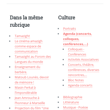
Dans la même
Culture
rubrique
Portraits
Agenda (concerts,
Tamazight
colloques,
Le cinéma amazigh
confèrences,...)
comme espace de
Colloques -
communication
Conférences
Tamazight au Forom des
Activités Associatives
Langues du monde
Concerts, théâtre,
Enseignement du
conférences, diverses
berbère.
rencontres,...
Matoub Lounès, devoir
Bloc Notes
de mémoire !
Agenda concerts
Masin Ferkal à
l’Impondérable
Bibliographie
Jean Amrouche à
Littérature
l’honneur à Marseille
Musique - Poésie
Projection du film "Une