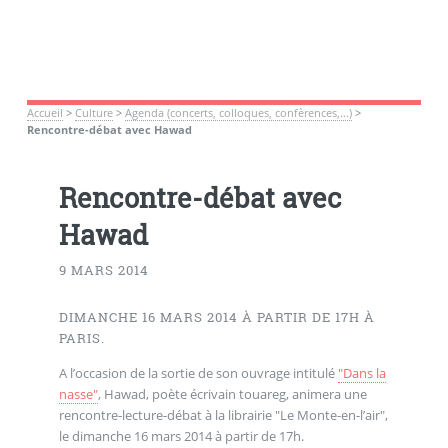
Accueil
>
Culture
>
Agenda (concerts, colloques, confèrences,...)
>
Rencontre-débat avec Hawad
Rencontre-débat avec
Hawad
9 MARS 2014
DIMANCHE 16 MARS 2014 À PARTIR DE 17H À
PARIS.
A l’occasion de la sortie de son ouvrage intitulé
"Dans la
nasse"
, Hawad, poète écrivain touareg, animera une
rencontre-lecture-débat à la librairie "Le Monte-en-l’air",
le dimanche 16 mars 2014 à partir de 17h.