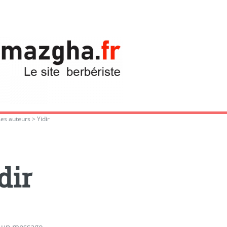
Les auteurs
>
Yidir
dir
 un message