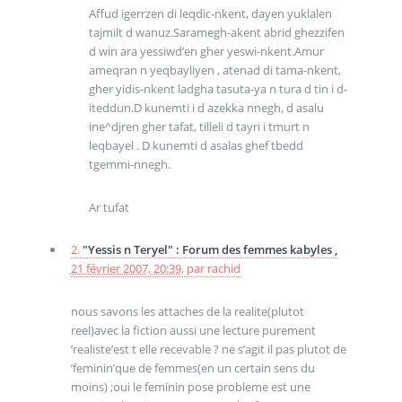
Affud igerrzen di leqdic-nkent, dayen yuklalen
tajmilt d wanuz.Saramegh-akent abrid ghezzifen
d win ara yessiwd’en gher yeswi-nkent.Amur
ameqran n yeqbayliyen , atenad di tama-nkent,
gher yidis-nkent ladgha tasuta-ya n tura d tin i d-
iteddun.D kunemti i d azekka nnegh, d asalu
ine^djren gher tafat, tilleli d tayri i tmurt n
leqbayel . D kunemti d asalas ghef tbedd
tgemmi-nnegh.
Ar tufat
2.
"Yessis n Teryel" : Forum des femmes kabyles ,
21 février 2007, 20:39
,
par
rachid
nous savons les attaches de la realite(plutot
reel)avec la fiction aussi une lecture purement
’realiste’est t elle recevable ? ne s’agit il pas plutot de
’feminin’que de femmes(en un certain sens du
moins) ;oui le feminin pose probleme est une