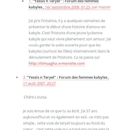
1.
"Yessis n Teryel" : Forum des femmes
kabyles ,
1er septembre 2008, 01:23
,
par
massin
J’ai pris l’intiative, il y a quelques semaines de
présenter le début d’une histoire d’amour en
kabyle. C’est l’histoire d’une jeune lycéenne
kabyle qui veut vivre pleinement son amour. J’ai
voulu garder la suite ouverte pour que les
kabyles (surtout les filles) interviennent dans le
déroulement de l’histoire. Ca se passe sur
http://timuzgha.e-monsite.com
3.
"Yessis n Teryel" : Forum des femmes kabyles ,
17 août 2007, 20:27
Chère Louisa,
Je suis émue de ce que tu as écrit. J’ai 37 ans
aujkoiurd’hui et vis également en exil.. ce n’ets pas
simple.. cette voie de teryel toujours au fond du
coeur... c’est cette voie qui a tracé ma route vers la