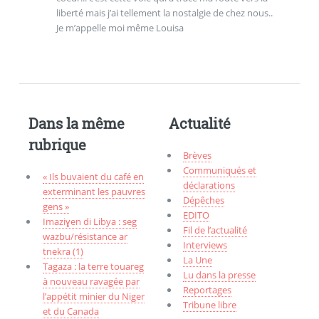
liberté mais j’ai tellement la nostalgie de chez nous..
Je m’appelle moi même Louisa
Dans la même
Actualité
rubrique
Brèves
Communiqués et
« Ils buvaient du café en
déclarations
exterminant les pauvres
Dépêches
gens »
EDITO
Imaziɣen di Libya : seg
Fil de l’actualité
wazbu/résistance ar
Interviews
tnekra (1)
La Une
Tagaza : la terre touareg
Lu dans la presse
à nouveau ravagée par
Reportages
l’appétit minier du Niger
Tribune libre
et du Canada