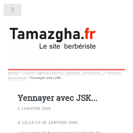
Toggle
Accueil
>
Culture
>
Agenda (concerts, colloques, confèrences,...)
>
Activités
Associatives
>
Yennayer avec JSK...
Yennayer avec JSK...
3 JANVIER 2005
A LILLE LE 28 JANVIER 2005
L’association JSK-France (Jeunesse Solidarité des