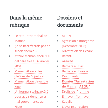
Dans la même
Dossiers et
rubrique
documents
Le retour triomphal de
AFRIN
Maman
Agression d’Imteghren
"Je ne m’arrêterais pas en
(Décembre 2003)
si bon chemin…"
Arrestation de Cesare
Affaire Maman Abou : Le
Battisti
délibéré fixé au 6 janvier
Azawad
2004
Berbère au Bac
Maman Abou et les
Berbère en France
chaînes de l’injustice
Documents
Maman Abou devant le
Dossier "Arrestation
juge
de Maman ABOU"
Un journaliste incarcéré
Droits de l ’homme
pour avoir dénoncé la
Ennayer - Yennayer
mal gouvernance au
Kabylie
Niger
Libya insurrection