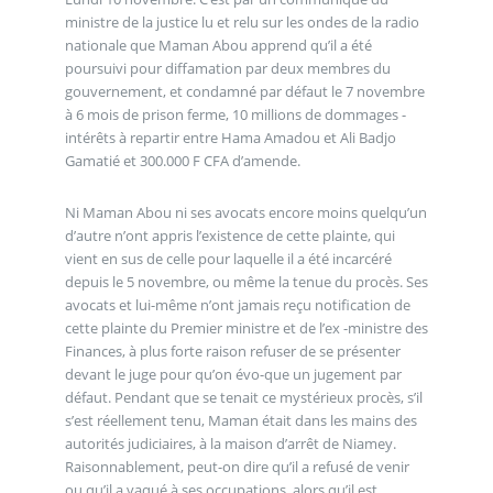
ministre de la justice lu et relu sur les ondes de la radio
nationale que Maman Abou apprend qu’il a été
poursuivi pour diffamation par deux membres du
gouvernement, et condamné par défaut le 7 novembre
à 6 mois de prison ferme, 10 millions de dommages -
intérêts à repartir entre Hama Amadou et Ali Badjo
Gamatié et 300.000 F CFA d’amende.
Ni Maman Abou ni ses avocats encore moins quelqu’un
d’autre n’ont appris l’existence de cette plainte, qui
vient en sus de celle pour laquelle il a été incarcéré
depuis le 5 novembre, ou même la tenue du procès. Ses
avocats et lui-même n’ont jamais reçu notification de
cette plainte du Premier ministre et de l’ex -ministre des
Finances, à plus forte raison refuser de se présenter
devant le juge pour qu’on évo-que un jugement par
défaut. Pendant que se tenait ce mystérieux procès, s’il
s’est réellement tenu, Maman était dans les mains des
autorités judiciaires, à la maison d’arrêt de Niamey.
Raisonnablement, peut-on dire qu’il a refusé de venir
ou qu’il a vaqué à ses occupations, alors qu’il est