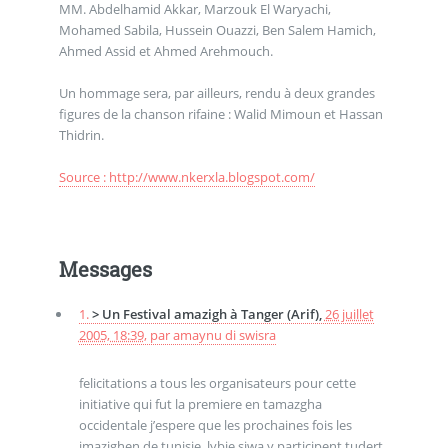
MM. Abdelhamid Akkar, Marzouk El Waryachi,
Mohamed Sabila, Hussein Ouazzi, Ben Salem Hamich,
Ahmed Assid et Ahmed Arehmouch.
Un hommage sera, par ailleurs, rendu à deux grandes
figures de la chanson rifaine : Walid Mimoun et Hassan
Thidrin.
Source : http://www.nkerxla.blogspot.com/
Messages
1.
> Un Festival amazigh à Tanger (Arif),
26 juillet
2005, 18:39
,
par
amaynu di swisra
felicitations a tous les organisateurs pour cette
initiative qui fut la premiere en tamazgha
occidentale j’espere que les prochaines fois les
imazighen de tunisie, lybie,siwa y participent tudert