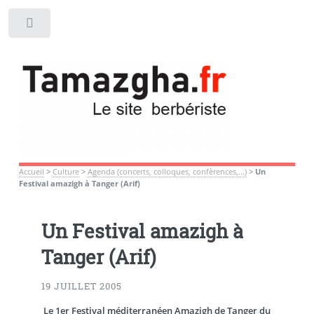
Toggle
Accueil
>
Culture
>
Agenda (concerts, colloques, confèrences,...)
>
Un
Festival amazigh à Tanger (Arif)
Un Festival amazigh à
Tanger (Arif)
19 JUILLET 2005
Le 1er Festival méditerranéen Amazigh de Tanger du