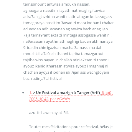
tamssmount antwiza amoukh nassan.
agnaogaro nassitim i ayathmathnagh gi tawiza
adra7an giavridha wanitin atiri atagan kol assogass
tamaghraya nassitim 3awad zi mara iodhan i chakan
ad3aodan adh3aownan ag tawiza bach anag ijan
7aja tama9rant akta zi mintaga assogassa wanitin .
na9arassan i ayathmathnagh igi badan akhmanaya
9i ira din chin igaziran macha 3amass ima dal
mouchkil la7a9ach thanni tajriba tamazgarout
tajriba wiss nayan in challah atiri a7ssan zi thanni
ayouz ikanio itharassn atwiza ayouz i maghnaj ni
chachan ayoyz il iodhan idi 7ijan ass wachgtoyani
bach adinja7 al fistival
1.
> Un Festival amazigh à Tanger (Arif),
6 août
2005, 10:42
,
par
AGAWA
azul fell-awen ay at-Rif,
Toutes mes félicitations pour ce festival, hélas je