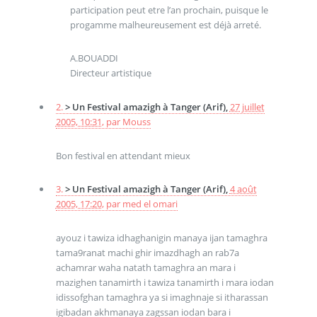
participation peut etre l’an prochain, puisque le
progamme malheureusement est déjà arreté.
A.BOUADDI
Directeur artistique
2.
> Un Festival amazigh à Tanger (Arif),
27 juillet
2005, 10:31
,
par
Mouss
Bon festival en attendant mieux
3.
> Un Festival amazigh à Tanger (Arif),
4 août
2005, 17:20
,
par
med el omari
ayouz i tawiza idhaghanigin manaya ijan tamaghra
tama9ranat machi ghir imazdhagh an rab7a
achamrar waha natath tamaghra an mara i
mazighen tanamirth i tawiza tanamirth i mara iodan
idissofghan tamaghra ya si imaghnaje si itharassan
igibadan akhmanaya zagssan iodan bara i