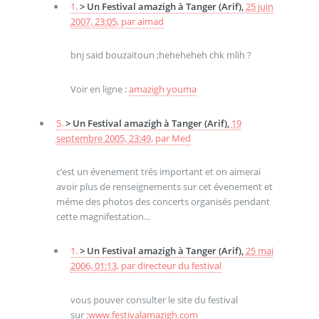
1.
> Un Festival amazigh à Tanger (Arif),
25 juin
2007, 23:05
,
par
aimad
bnj said bouzaitoun ;heheheheh chk mlih ?
Voir en ligne :
amazigh youma
5.
> Un Festival amazigh à Tanger (Arif),
19
septembre 2005, 23:49
,
par
Med
c’est un évenement trés important et on aimerai
avoir plus de renseignements sur cet évenement et
méme des photos des concerts organisés pendant
cette magnifestation...
1.
> Un Festival amazigh à Tanger (Arif),
25 mai
2006, 01:13
,
par
directeur du festival
vous pouver consulter le site du festival
sur :
www.festivalamazigh.com