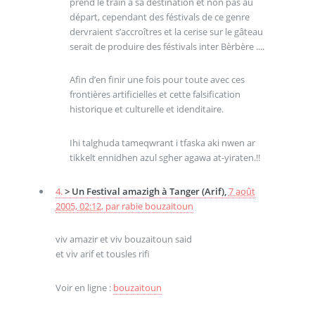
prend le train à sa déstination et non pas au
départ, cependant des féstivals de ce genre
dervraient s’accroîtres et la cerise sur le gâteau
serait de produire des féstivals inter Bèrbère ....
Afin d’en finir une fois pour toute avec ces
frontières artificielles et cette falsification
historique et culturelle et idenditaire.
Ihi talghuda tameqwrant i tfaska aki nwen ar
tikkelt ennidhen azul sgher agawa at-yiraten.!!
4.
> Un Festival amazigh à Tanger (Arif),
7 août
2005, 02:12
,
par
rabie bouzaitoun
viv amazir et viv bouzaitoun said
et viv arif et tousles rifi
Voir en ligne :
bouzaitoun