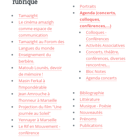
rubrique
Portraits
Agenda (concerts,
Tamazight
colloques,
Le cinéma amazigh
confèrences,...)
comme espace de
Colloques -
communication
Conférences
Tamazight au Forom des
Activités Associatives
Langues du monde
Concerts, théâtre,
Enseignement du
conférences, diverses
berbère.
rencontres,...
Matoub Lounès, devoir
Bloc Notes
de mémoire !
Agenda concerts
Masin Ferkal à
l’Impondérable
Bibliographie
Jean Amrouche à
Littérature
l’honneur à Marseille
Musique - Poésie
Projection du film "Une
Nouveautés
journée au Soleil"
Prénoms
Yennayer à Marseille
Publications
Le Rif en Mouvement -
conférence