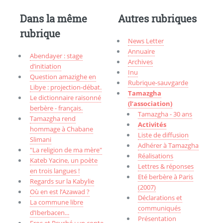
Dans la même
Autres rubriques
rubrique
News Letter
Annuaire
Abendayer : stage
Archives
d’initiation
Inu
Question amazighe en
Rubrique-sauvgarde
Libye : projection-débat.
Tamazgha
Le dictionnaire raisonné
(l’association)
berbère - français.
Tamazgha - 30 ans
Tamazgha rend
Activités
hommage à Chabane
Liste de diffusion
Slimani
Adhérer à Tamazgha
"La religion de ma mère"
Réalisations
Kateb Yacine, un poète
Lettres & réponses
en trois langues !
Eté berbère à Paris
Regards sur la Kabylie
(2007)
Où en est l’Azawad ?
Déclarations et
La commune libre
communiqués
d’Iberbacen...
Présentation