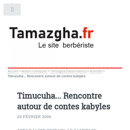
Toggle
Accueil
>
Autres rubriques
>
Tamazgha (l’association)
>
Activités
>
Timucuha... Rencontre autour de contes kabyles
Timucuha... Rencontre
autour de contes kabyles
20 FÉVRIER 2006