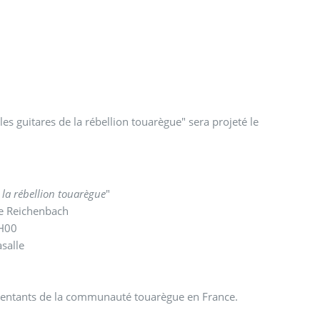
les guitares de la rébellion touarègue" sera projeté le
la rébellion touarègue
"
e Reichenbach
9H00
asalle
présentants de la communauté touarègue en France.