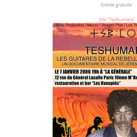
Entrée gratuite
Site "Teshumara"