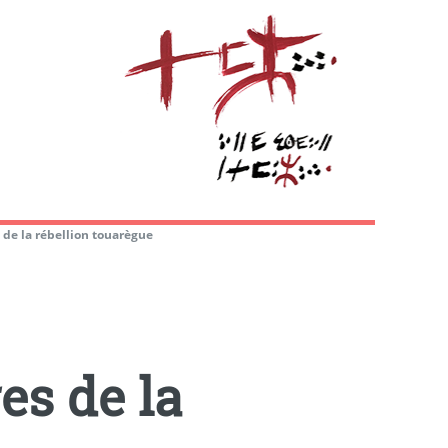
 de la rébellion touarègue
es de la