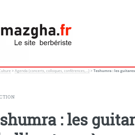
Culture
>
Agenda (concerts, colloques, confèrences,...)
>
Teshumra : les guitares
CTION
shumra : les guitar