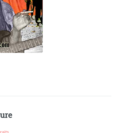
ture
raits