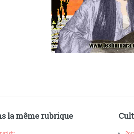
s la même rubrique
Cul
mazight
Port