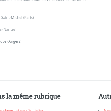
Saint-Michel (Paris)
a (Nantes)
ups (Angers)
s la même rubrique
Aut
ndayer : stage d’initiation
New