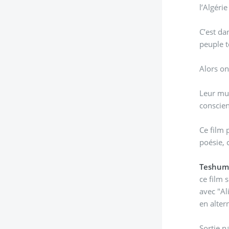
l’Algérie
C’est da
peuple t
Alors on
Leur mus
conscien
Ce film 
poésie, 
Teshuma
ce film
avec "Al
en alter
Sortie n