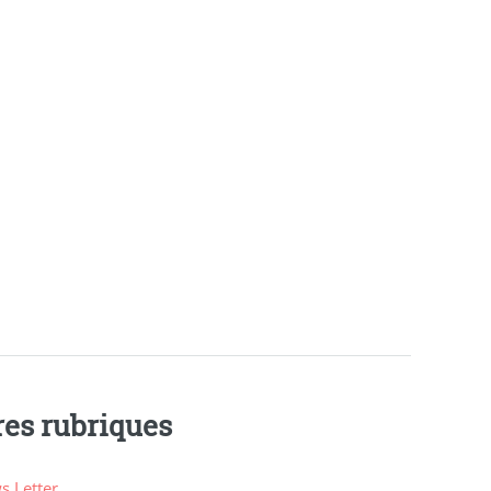
res rubriques
s Letter