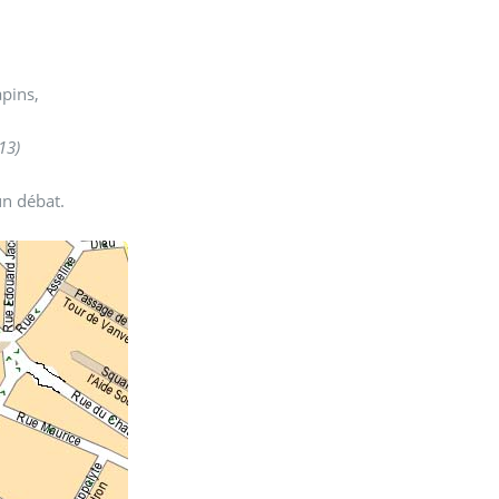
apins,
13)
un débat.