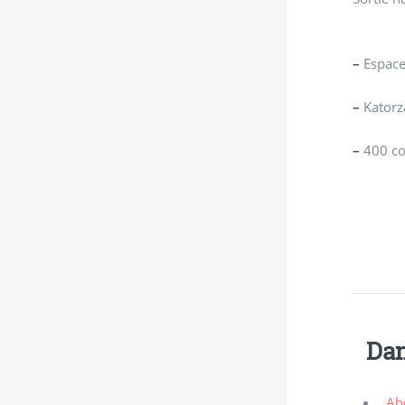
–
Espace 
–
Katorz
–
400 co
Dan
Abe