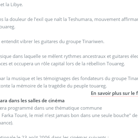
 et la Libye.
ns la douleur de l’exil que naît la Teshumara, mouvement affirman
ouareg.
 entendit vibrer les guitares du groupe Tinariwen.
ique dans laquelle se mêlent rythmes ancestraux et guitares électr
ces et occupera un rôle capital lors de la rébellion Touareg.
par la musique et les témoignages des fondateurs du groupe Tinari
conte la mémoire de la tragédie du peuple touareg.
En savoir plus sur le 
ra dans les salles de cinéma
 sera programmé dans une thématique commune
i Farka Touré, le miel n’est jamais bon dans une seule bouche" d
nance).
ationale le 23 août 2006 dans les cinémas suivants :