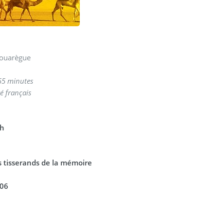
 touarègue
55 minutes
é français
ch
s tisserands de la mémoire
006