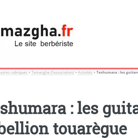
Autres rubriques
>
Tamazgha (l’association)
>
Activités
>
Teshumara : les guitar
shumara : les guita
bellion touarègue