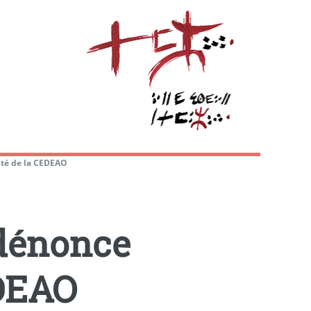
té de la CEDEAO
dénonce
EDEAO