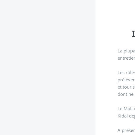
La plupart
entretie
Les rôle
prélèvem
et touri
dont ne 
Le Mali 
Kidal de
A présen