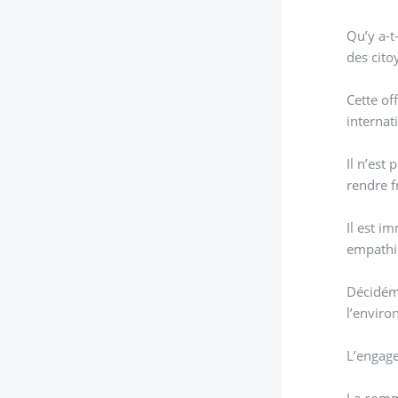
Qu’y a-t
des cito
Cette of
internat
Il n’est
rendre f
Il est i
empathie
Décidéme
l’envir
L’engage