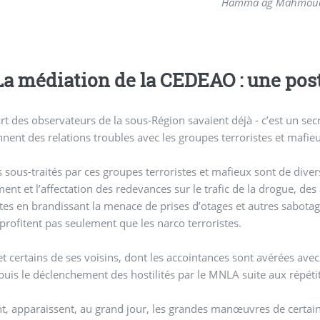
Hamma ag Mahmou
La médiation de la CEDEAO : une pos
 des observateurs de la sous-Région savaient déjà - c’est un secret de polichinell
nnent des relations troubles avec les groupes terroristes et mafi
s sous-traités par ces groupes terroristes et mafieux sont de diver
ent et l’affectation des redevances sur le trafic de la drogue, des
stes en brandissant la menace de prises d’otages et autres sabotage
profitent pas seulement que les narco terroristes.
et certains de ses voisins, dont les accointances sont avérées ave
puis le déclenchement des hostilités par le MNLA suite aux répétit
t, apparaissent, au grand jour, les grandes manœuvres de certain