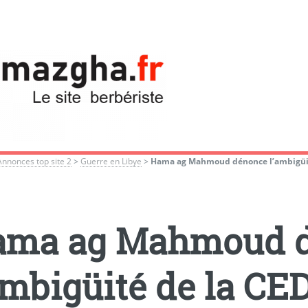
Annonces top site 2
>
Guerre en Libye
>
Hama ag Mahmoud dénonce l’ambigüi
ama ag Mahmoud 
ambigüité de la C