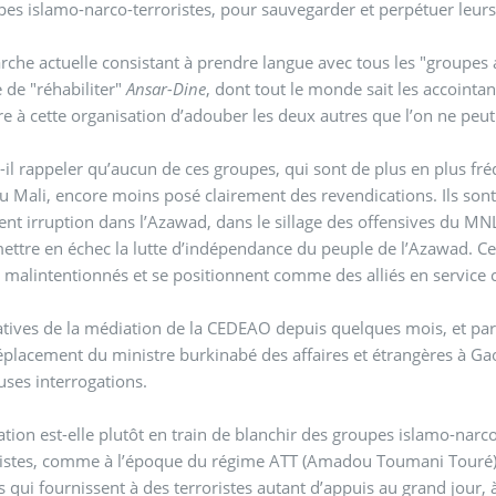
pes islamo-narco-terroristes, pour sauvegarder et perpétuer leurs
che actuelle consistant à prendre langue avec tous les "groupes a
e de "réhabiliter"
Ansar-Dine
, dont tout le monde sait les accointa
e à cette organisation d’adouber les deux autres que l’on ne peut
-il rappeler qu’aucun de ces groupes, qui sont de plus en plus fré
u Mali, encore moins posé clairement des revendications. Ils sont
nt irruption dans l’Azawad, dans le sillage des offensives du MN
ettre en échec la lutte d’indépendance du peuple de l’Azawad. C
malintentionnés et se positionnent comme des alliés en service
iatives de la médiation de la CEDEAO depuis quelques mois, et pa
placement du ministre burkinabé des affaires et étrangères à Gao 
ses interrogations.
tion est-elle plutôt en train de blanchir des groupes islamo-narc
ristes, comme à l’époque du régime ATT (Amadou Toumani Touré),
s qui fournissent à des terroristes autant d’appuis au grand jour,