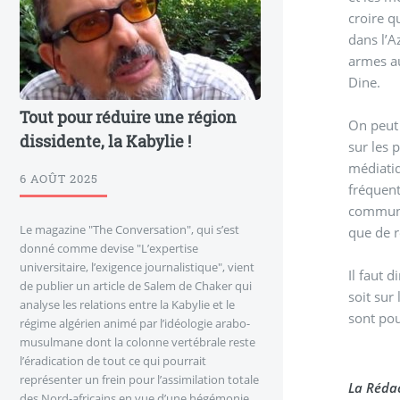
croire q
dans l’A
armes au
Dine.
Tout pour réduire une région
On peut 
dissidente, la Kabylie !
sur les 
médiatiq
6 AOÛT 2025
fréquen
communi
Le magazine "The Conversation", qui s’est
que de r
donné comme devise "L’expertise
universitaire, l’exigence journalistique", vient
Il faut 
de publier un article de Salem de Chaker qui
soit sur
analyse les relations entre la Kabylie et le
sont pou
régime algérien animé par l’idéologie arabo-
musulmane dont la colonne vertébrale reste
l’éradication de tout ce qui pourrait
représenter un frein pour l’assimilation totale
La Réda
des Nord-africains en vue d’une hégémonie