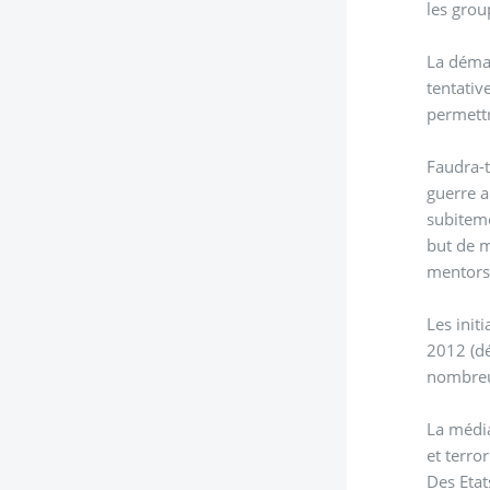
les grou
La démar
tentativ
permettr
Faudra-t
guerre a
subiteme
but de m
mentors 
Les init
2012 (dé
nombreu
La média
et terro
Des Etat