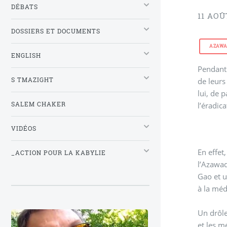
DÉBATS
11 AOÛ
DOSSIERS ET DOCUMENTS
AZAW
ENGLISH
Pendant 
S TMAZIGHT
de leur
lui, de 
SALEM CHAKER
l’éradic
VIDÉOS
En effet
_ACTION POUR LA KABYLIE
l’Azawad
Gao et u
à la méd
Un drôle
et les m