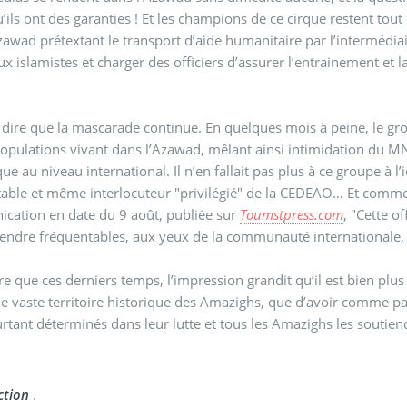
u’ils ont des garanties ! Et les champions de ce cirque restent tou
zawad prétextant le transport d’aide humanitaire par l’intermédiai
x islamistes et charger des officiers d’assurer l’entrainement e
dire que la mascarade continue. En quelques mois à peine, le gro
populations vivant dans l’Azawad, mêlant ainsi intimidation du MN
ue au niveau international. Il n’en fallait pas plus à ce groupe à 
table et même interlocuteur "privilégié" de la CEDEAO… Et co
cation en date du 9 août, publiée sur
Toumstpress.com
, "Cette o
endre fréquentables, aux yeux de la communauté internationale, 
dire que ces derniers temps, l’impression grandit qu’il est bien plu
 le vaste territoire historique des Amazighs, que d’avoir comme p
rtant déterminés dans leur lutte et tous les Amazighs les soutie
ction
.