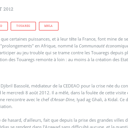
T 2012
AD
TOUAREG
MNLA
que certaines puissances, et à leur tête la France, font mine de s
s "prolongements" en Afrique, nommé la
Communauté économique de
participer au jeu trouble qui se trame contre les Touaregs depuis p
ation des Touaregs remonte à loin : au moins à la création des Eta
, Djibril Bassolé, médiateur de la CEDEAO pour la crise née du conf
 le mercredi 8 août 2012. Il a mêlé, dans la foulée de cette visite 
ne rencontre avec le chef d’
Ansar-Dine
, Iyad ag Ghali, à Kidal. Ce
iation.
 de hasard, d’ailleurs, fait que depuis la prise des grandes villes 
édias se rendent dans l’Azawad sans difficulté aucune, et la questi