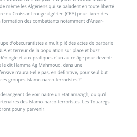
t de même les Algériens qui se baladent en toute liberté
re du Croissant rouge algérien (CRA) pour livrer des
t la formation des combattants notamment d’Ansar-
upe d’obscurantistes a multiplié des actes de barbarie
LA et terreur de la population sur place et buzz
l’idéologie et aux pratiques d’un autre âge pour devenir
mme le dit Hamma Ag Mahmoud, dans une
ffensive n’aurait-elle pas, en définitive, pour seul but
ces groupes islamo-narco-terroristes ?"
s dérangeant de voir naître un Etat amazigh, où qu’il
artenaires des islamo-narco-terroristes. Les Touaregs
ndront pour y parvenir.