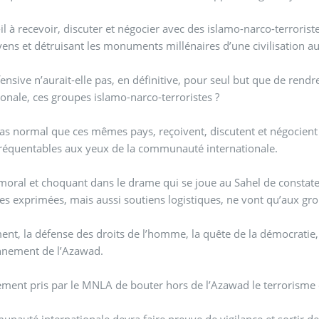
-il à recevoir, discuter et négocier avec des islamo-narco-terroris
yens et détruisant les monuments millénaires d’une civilisation a
fensive n’aurait-elle pas, en définitive, pour seul but que de re
ionale, ces groupes islamo-narco-terroristes ?
 pas normal que ces mêmes pays, reçoivent, discutent et négocient (
réquentables aux yeux de la communauté internationale.
mmoral et choquant dans le drame qui se joue au Sahel de constate
s exprimées, mais aussi soutiens logistiques, ne vont qu’aux grou
nt, la défense des droits de l’homme, la quête de la démocratie, de
onnement de l’Azawad.
ment pris par le MNLA de bouter hors de l’Azawad le terrorisme et