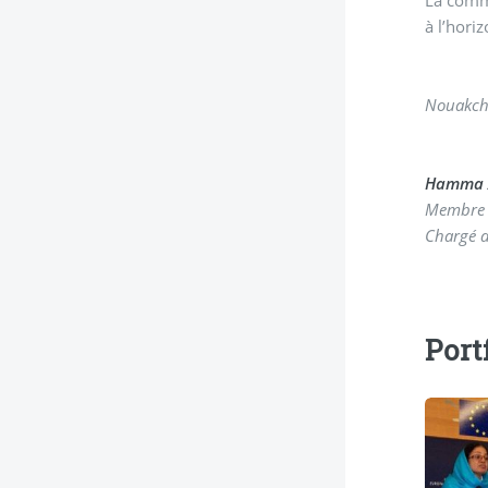
La commu
à l’hori
Nouakcho
Hamma 
Membre d
Chargé d
Port