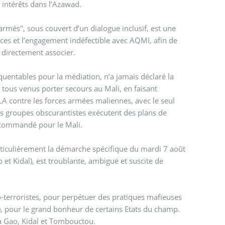
 intérêts dans l’Azawad.
rmés", sous couvert d’un dialogue inclusif, est une
nces et l’engagement indéfectible avec AQMI, afin de
 directement associer.
quentables pour la médiation, n’a jamais déclaré la
 tous venus porter secours au Mali, en faisant
LA contre les forces armées maliennes, avec le seul
es groupes obscurantistes exécutent des plans de
 commandé pour le Mali.
rticulièrement la démarche spécifique du mardi 7 août
et Kidal), est troublante, ambiguë et suscite de
o-terroristes, pour perpétuer des pratiques mafieuses
 pour le grand bonheur de certains Etats du champ.
 à Gao, Kidal et Tombouctou.