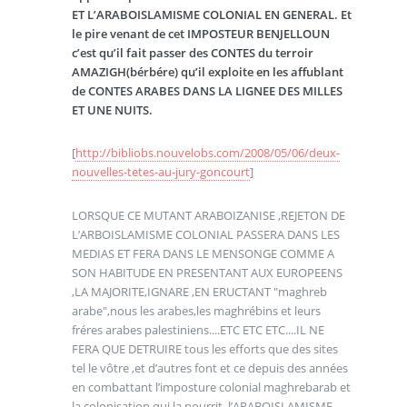
ET L’ARABOISLAMISME COLONIAL EN GENERAL. Et
le pire venant de cet IMPOSTEUR BENJELLOUN
c’est qu’il fait passer des CONTES du terroir
AMAZIGH(bérbére) qu’il exploite en les affublant
de CONTES ARABES DANS LA LIGNEE DES MILLES
ET UNE NUITS.
[
http://bibliobs.nouvelobs.com/2008/05/06/deux-
nouvelles-tetes-au-jury-goncourt
]
LORSQUE CE MUTANT ARABOIZANISE ,REJETON DE
L’ARBOISLAMISME COLONIAL PASSERA DANS LES
MEDIAS ET FERA DANS LE MENSONGE COMME A
SON HABITUDE EN PRESENTANT AUX EUROPEENS
,LA MAJORITE,IGNARE ,EN ERUCTANT "maghreb
arabe",nous les arabes,les maghrébins et leurs
fréres arabes palestiniens....ETC ETC ETC....IL NE
FERA QUE DETRUIRE tous les efforts que des sites
tel le vôtre ,et d’autres font et ce depuis des années
en combattant l’imposture colonial maghrebarab et
la colonisation qui la nourrit ,l’ARABOISLAMISME