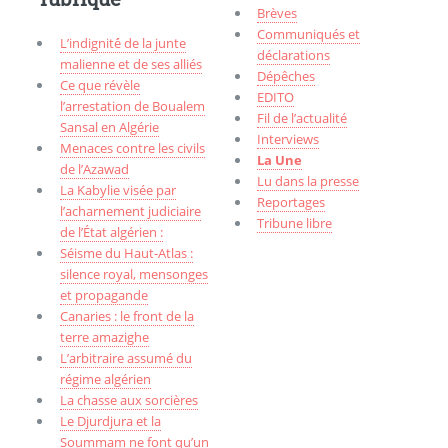
Brèves
Communiqués et
L’indignité́ de la junte
déclarations
malienne et de ses alliés
Dépêches
Ce que révèle
EDITO
l’arrestation de Boualem
Fil de l’actualité
Sansal en Algérie
Interviews
Menaces contre les civils
La Une
de l’Azawad
Lu dans la presse
La Kabylie visée par
Reportages
l’acharnement judiciaire
Tribune libre
de l’État algérien :
Séisme du Haut-Atlas :
silence royal, mensonges
et propagande
Canaries : le front de la
terre amazighe
L’arbitraire assumé du
régime algérien
La chasse aux sorcières
Le Djurdjura et la
Soummam ne font qu’un