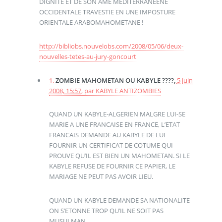
DIGNITE ET DE SON ÂME MEDITERRANEENE
OCCIDENTALE TRAVESTIE EN UNE IMPOSTURE
ORIENTALE ARABOMAHOMETANE !
http://bibliobs.nouvelobs.com/2008/05/06/deux-
nouvelles-tetes-au-jury-goncourt
1.
ZOMBIE MAHOMETAN OU KABYLE ????,
5 juin
2008, 15:57
,
par
KABYLE ANTIZOMBIES
QUAND UN KABYLE-ALGERIEN MALGRE LUI-SE
MARIE A UNE FRANCAISE EN FRANCE, L’ETAT
FRANCAIS DEMANDE AU KABYLE DE LUI
FOURNIR UN CERTIFICAT DE COTUME QUI
PROUVE QU’IL EST BIEN UN MAHOMETAN. SI LE
KABYLE REFUSE DE FOURNIR CE PAPIER, LE
MARIAGE NE PEUT PAS AVOIR LIEU.
QUAND UN KABYLE DEMANDE SA NATIONALITE
ON S’ETONNE TROP QU’IL NE SOIT PAS
MUSULMAN.