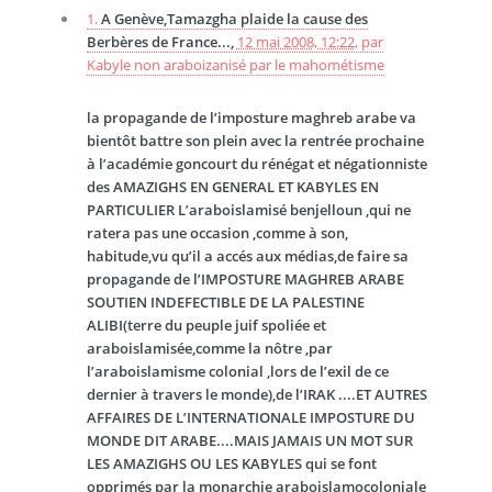
1.
A Genève,Tamazgha plaide la cause des
Berbères de France...,
12 mai 2008, 12:22
,
par
Kabyle non araboizanisé par le mahométisme
la propagande de l’imposture maghreb arabe va
bientôt battre son plein avec la rentrée prochaine
à l’académie goncourt du rénégat et négationniste
des AMAZIGHS EN GENERAL ET KABYLES EN
PARTICULIER L’araboislamisé benjelloun ,qui ne
ratera pas une occasion ,comme à son,
habitude,vu qu’il a accés aux médias,de faire sa
propagande de l’IMPOSTURE MAGHREB ARABE
SOUTIEN INDEFECTIBLE DE LA PALESTINE
ALIBI(terre du peuple juif spoliée et
araboislamisée,comme la nôtre ,par
l’araboislamisme colonial ,lors de l’exil de ce
dernier à travers le monde),de l’IRAK ....ET AUTRES
AFFAIRES DE L’INTERNATIONALE IMPOSTURE DU
MONDE DIT ARABE....MAIS JAMAIS UN MOT SUR
LES AMAZIGHS OU LES KABYLES qui se font
opprimés par la monarchie araboislamocoloniale